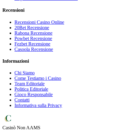
Recensioni
Recensioni Casino Online
20Bet Recensione
Rabona Recensione
Powbet Recensione
Fezbet Recensione
Casoola Recensione
Informazioni
Chi Siamo
Come Testiamo i Casino
Team Editoriale
Politica Editoriale
Gioco Responsabile
Contatti
Informativa sulla Privacy
Casinò
Non AAMS