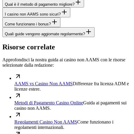
Qual è il metodo di pagamento migliore?
I casino non AAMS sono sicuri?
Come funzionano i bonus?
Quali guide vengono aggiornate regolarmente?
Risorse correlate
Approfondisci la nostra guida ai casino non AAMS con le risorse
selezionate dalla redazione:
AAMS vs Casino Non AAMS
Differenze fra licenza ADM e
licenze estere.
Metodi di Pagamento Casino Online
Guida ai pagamenti sui
casino non AAMS.
Regolamenti Casino Non AAMS
Come funzionano i
regolamenti internazionali.