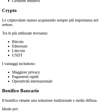
Gestione intuitiva
Crypto
Le criptovalute stanno acquisendo sempre più importanza nel
settore.
Tra le più utilizzate troviamo:
Bitcoin
Ethereum
Litecoin
USDT
I vantaggi includono:
Maggiore privacy
Pagamenti rapidi
Operatività internazionale
Bonifico Bancario
Il bonifico rimane una soluzione tradizionale e molto diffusa.
Ideale per: