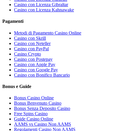
Casino con Licenza Gibraltar
Casino con Licenza Kahnawake
Pagamenti
Metodi di Pagamento Casino Online
Casino con Skrill
Casino con Neteller
Casino con PayPal
Casino Crypto
Casino con Postepay
Casino con Apple Pay
Casino con Google Pay
Casino con Bonifico Bancario
Bonus e Guide
Bonus Casino Online
Bonus Benvenuto Casino
Bonus Senza Deposito Casino
Free Spins Casino
Guide Casino Online
AAMS vs Casino Non AAMS
Regolamenti Casino Non AAMS