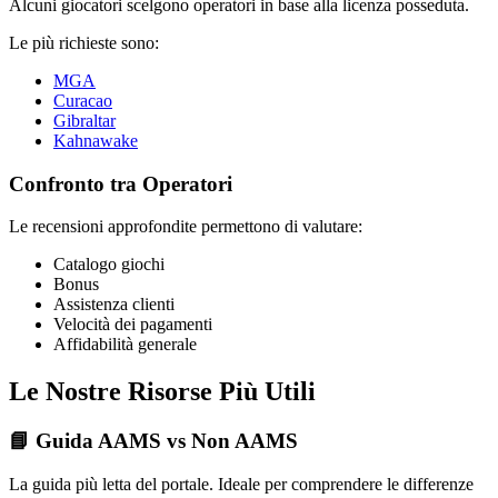
Alcuni giocatori scelgono operatori in base alla licenza posseduta.
Le più richieste sono:
MGA
Curacao
Gibraltar
Kahnawake
Confronto tra Operatori
Le recensioni approfondite permettono di valutare:
Catalogo giochi
Bonus
Assistenza clienti
Velocità dei pagamenti
Affidabilità generale
Le Nostre Risorse Più Utili
📘 Guida AAMS vs Non AAMS
La guida più letta del portale. Ideale per comprendere le differenze