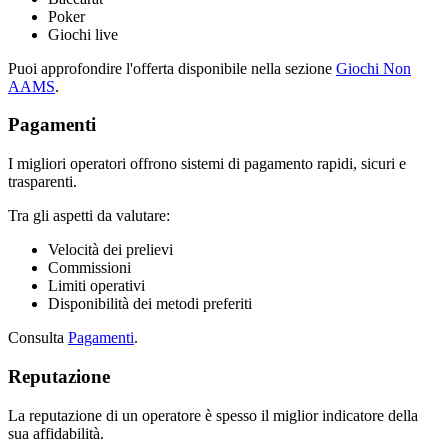
Poker
Giochi live
Puoi approfondire l'offerta disponibile nella sezione
Giochi Non
AAMS
.
Pagamenti
I migliori operatori offrono sistemi di pagamento rapidi, sicuri e
trasparenti.
Tra gli aspetti da valutare:
Velocità dei prelievi
Commissioni
Limiti operativi
Disponibilità dei metodi preferiti
Consulta
Pagamenti
.
Reputazione
La reputazione di un operatore è spesso il miglior indicatore della
sua affidabilità.