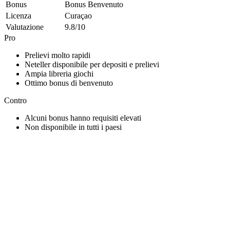
Bonus
Bonus Benvenuto
Licenza
Curaçao
Valutazione
9.8/10
Pro
Prelievi molto rapidi
Neteller disponibile per depositi e prelievi
Ampia libreria giochi
Ottimo bonus di benvenuto
Contro
Alcuni bonus hanno requisiti elevati
Non disponibile in tutti i paesi