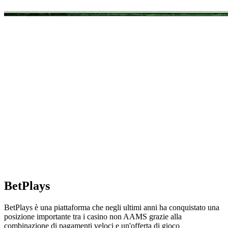
BetPlays
BetPlays è una piattaforma che negli ultimi anni ha conquistato una
posizione importante tra i casino non AAMS grazie alla
combinazione di pagamenti veloci e un'offerta di gioco