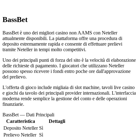
BassBet
BassBet è uno dei migliori casino non AAMS con Neteller
attualmente disponibili. La piattaforma offre una procedura di
deposito estremamente rapida e consente di effettuare prelievi
tramite Neteller in tempi molto competitivi.
Uno dei principali punti di forza del sito è la velocità di elaborazione
delle richieste di pagamento. I giocatori che utilizzano Neteller
possono spesso ricevere i fondi entro poche ore dall'approvazione
del prelievo.
L'offerta di gioco include migliaia di slot machine, tavoli live casino
e giochi da tavolo dei principali provider internazionali. L'interfaccia
moderna rende semplice la gestione del conto e delle operazioni
finanziarie.
BassBet — Dati Principali
Caratteristica
Dettagli
Deposito Neteller
Sì
Prelievo Neteller
Sì