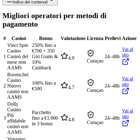
Indice dei contenuti
Migliori operatori per metodi di
pagamento
#
Casinò
Bonus
Valutazione
Licenza
Prelievi
Azione
Vinci Spin
250% fino a
Vai al
Casino
€700 + 350
sito
1
Casinò del
Giri Gratis &
24–48h
4.9
Curaçao
mese non
10%
AAMS
Cashback
Booms.bet
Vai al
Casino
100% fino a
sito
2
Nuovo
24–48h
4.7
€500
Curaçao
casinò non
AAMS
Dolly
Casino
Vai al
Pacchetto
Più
sito
3
fino a €1.000
24–48h
4.8
affidabile
Curaçao
in 3 bonus
casinò non
AAMS
Vegasino