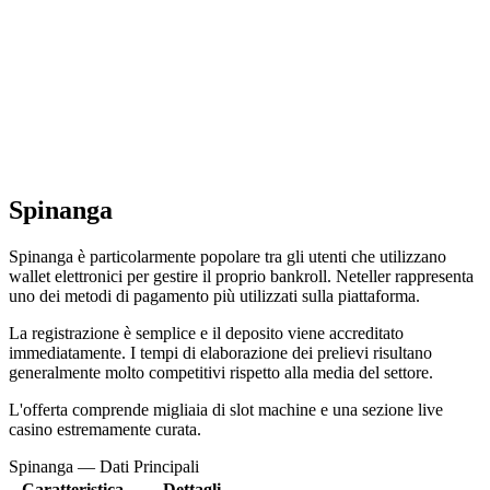
Spinanga
Spinanga è particolarmente popolare tra gli utenti che utilizzano
wallet elettronici per gestire il proprio bankroll. Neteller rappresenta
uno dei metodi di pagamento più utilizzati sulla piattaforma.
La registrazione è semplice e il deposito viene accreditato
immediatamente. I tempi di elaborazione dei prelievi risultano
generalmente molto competitivi rispetto alla media del settore.
L'offerta comprende migliaia di slot machine e una sezione live
casino estremamente curata.
Spinanga — Dati Principali
Caratteristica
Dettagli