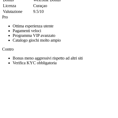
Licenza
Curaçao
Valutazione
9.5/10
Pro
Ottima esperienza utente
Pagamenti veloci
Programma VIP avanzato
Catalogo giochi molto ampio
Contro
Bonus meno aggressivi rispetto ad altri siti
Verifica KYC obbligatoria