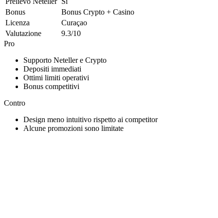
Prelievo Neteller
Sì
Bonus
Bonus Crypto + Casino
Licenza
Curaçao
Valutazione
9.3/10
Pro
Supporto Neteller e Crypto
Depositi immediati
Ottimi limiti operativi
Bonus competitivi
Contro
Design meno intuitivo rispetto ai competitor
Alcune promozioni sono limitate