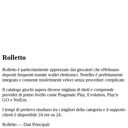
Rolletto
Rolletto è particolarmente apprezzato dai giocatori che effettuano
depositi frequenti tramite wallet elettronici. Neteller è perfettamente
integrato e consente trasferimenti veloci senza procedure complicate.
Il catalogo giochi supera diverse migliaia di titoli e comprende
provider di primo livello come Pragmatic Play, Evolution, Play'n
GO e NetEnt.
I tempi di prelievo risultano tra i migliori della categoria e il supporto
clienti è disponibile 24 ore su 24.
Rolletto — Dati Principali