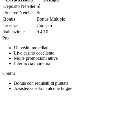
Deposito Neteller
Sì
Prelievo Neteller
Sì
Bonus
Bonus Multiplo
Licenza
Curaçao
Valutazione
9.4/10
Pro
Depositi immediati
Live casino eccellente
Molte promozioni attive
Interfaccia moderna
Contro
Bonus con requisiti di puntata
Assistenza solo in alcune lingue