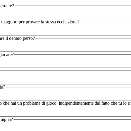
perdere?
aggiori per provare la stessa eccitazione?
are il denaro perso?
giocare?
sia?
etto che hai un problema di gioco, indipendentemente dal fatto che tu lo r
amiglia?