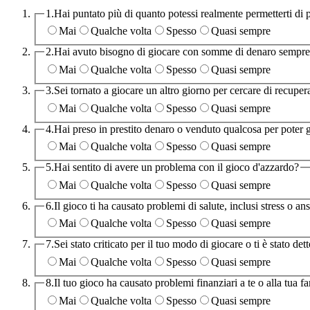
1
.
Hai puntato più di quanto potessi realmente permetterti di 
Mai
Qualche volta
Spesso
Quasi sempre
2
.
Hai avuto bisogno di giocare con somme di denaro sempre m
Mai
Qualche volta
Spesso
Quasi sempre
3
.
Sei tornato a giocare un altro giorno per cercare di recuper
Mai
Qualche volta
Spesso
Quasi sempre
4
.
Hai preso in prestito denaro o venduto qualcosa per poter 
Mai
Qualche volta
Spesso
Quasi sempre
5
.
Hai sentito di avere un problema con il gioco d'azzardo?
Mai
Qualche volta
Spesso
Quasi sempre
6
.
Il gioco ti ha causato problemi di salute, inclusi stress o an
Mai
Qualche volta
Spesso
Quasi sempre
7
.
Sei stato criticato per il tuo modo di giocare o ti è stato d
Mai
Qualche volta
Spesso
Quasi sempre
8
.
Il tuo gioco ha causato problemi finanziari a te o alla tua f
Mai
Qualche volta
Spesso
Quasi sempre