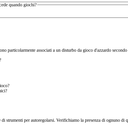
uccede quando giochi?
i sono particolarmente associati a un disturbo da gioco d'azzardo secondo
?
gioco?
ici?
e di strumenti per autoregolarsi. Verifichiamo la presenza di ognuno di q