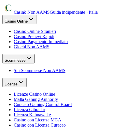
Casinò
Non AAMS
Guida indipendente · Italia
Casino Online
Casino Online Stranieri
Casino Prelievi Rapidi
Casino Pagamento Immediato
Giochi Non AAMS
Scommesse
Siti Scommesse Non AAMS
Licenze
Licenze Casino Online
Malta Gaming Authority
Curacao Gaming Control Board
Licenza Gibraltar
Licenza Kahnawake
Casino con Licenza MGA
Casino con Licenza Curacao