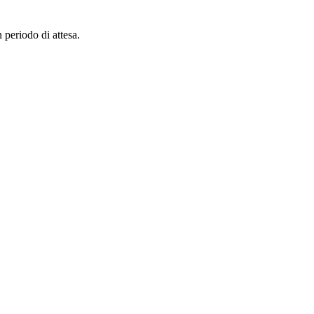
 periodo di attesa.