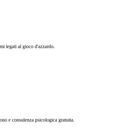
mi legati al gioco d'azzardo.
no e consulenza psicologica gratuita.