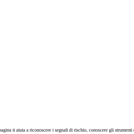
ina ti aiuta a riconoscere i segnali di rischio, conoscere gli strumenti di