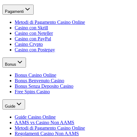
Pagamenti
Metodi di Pagamento Casino Online
Casino con Skrill
Casino con Neteller
Casino con PayPal
Casino Crypto
Casino con Postepay
Bonus
Bonus Casino Online
Bonus Benvenuto Casino
Bonus Senza Deposito Casino
Free Spins Casino
Guide
Guide Casino Online
AAMS vs Casino Non AAMS
Metodi di Pagamento Casino Online
Regolamenti Casino Non AAMS