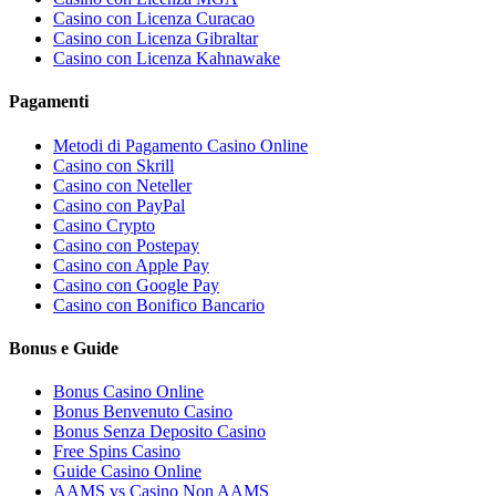
Casino con Licenza Curacao
Casino con Licenza Gibraltar
Casino con Licenza Kahnawake
Pagamenti
Metodi di Pagamento Casino Online
Casino con Skrill
Casino con Neteller
Casino con PayPal
Casino Crypto
Casino con Postepay
Casino con Apple Pay
Casino con Google Pay
Casino con Bonifico Bancario
Bonus e Guide
Bonus Casino Online
Bonus Benvenuto Casino
Bonus Senza Deposito Casino
Free Spins Casino
Guide Casino Online
AAMS vs Casino Non AAMS