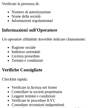
Verificare la presenza di:
Numero di autorizzazione
Nome della società
Informazioni regolamentari
Informazioni sull'Operatore
Un operatore affidabile dovrebbe indicare chiaramente:
Ragione sociale
Indirizzo aziendale
Licenza posseduta
Termini e condizioni
Verifiche Consigliate
Checklist rapida:
Verificare la licenza nel footer
Controllare la società proprietaria
Leggere termini e condizioni
Verificare le procedure KYC
Consultare recensioni indipendenti