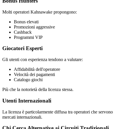
Bonus Hunters
Molti operatori Kahnawake propongono:
Bonus elevati
Promozioni aggressive
Cashback
Programmi VIP
Giocatori Esperti
Gli utenti con esperienza tendono a valutare:
Affidabilità dell'operatore
Velocità dei pagamenti
Catalogo giochi
Più che la notorietà della licenza stessa.
Utenti Internazionali
La licenza è particolarmente diffusa tra operatori che servono
mercati internazionali.
Chi Cerca Alternative ai Circuiti Tradizionali