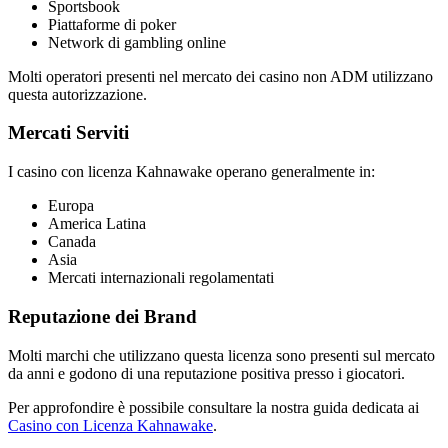
Sportsbook
Piattaforme di poker
Network di gambling online
Molti operatori presenti nel mercato dei casino non ADM utilizzano
questa autorizzazione.
Mercati Serviti
I casino con licenza Kahnawake operano generalmente in:
Europa
America Latina
Canada
Asia
Mercati internazionali regolamentati
Reputazione dei Brand
Molti marchi che utilizzano questa licenza sono presenti sul mercato
da anni e godono di una reputazione positiva presso i giocatori.
Per approfondire è possibile consultare la nostra guida dedicata ai
Casino con Licenza Kahnawake
.