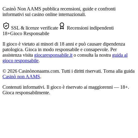
Casinò Non AAMS pubblica recensioni, guide e confronti
informativi sui casino online internazionali.
SSL & licenze verificate
Recensioni indipendenti
18+
Gioco Responsabile
Il gioco è vietato ai minori di 18 anni e può causare dipendenza
patologica. Gioca in modo responsabile e consapevole. Per
assistenza visita
giocaresponsabile.it
o consulta la nostra
guida al
gioco responsabile
.
©
2026
Casinònonaams.com
. Tutti i diritti riservati.
Torna alla guida
Casinò non AAMS
.
Contenuti informativi. Il gioco è riservato ai maggiorenni — 18+.
Gioca responsabilmente.