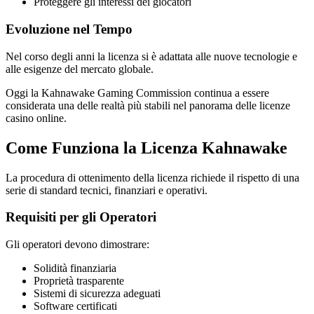
Proteggere gli interessi dei giocatori
Evoluzione nel Tempo
Nel corso degli anni la licenza si è adattata alle nuove tecnologie e
alle esigenze del mercato globale.
Oggi la Kahnawake Gaming Commission continua a essere
considerata una delle realtà più stabili nel panorama delle licenze
casino online.
Come Funziona la Licenza Kahnawake
La procedura di ottenimento della licenza richiede il rispetto di una
serie di standard tecnici, finanziari e operativi.
Requisiti per gli Operatori
Gli operatori devono dimostrare:
Solidità finanziaria
Proprietà trasparente
Sistemi di sicurezza adeguati
Software certificati