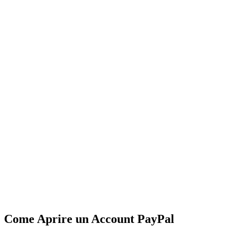
Come Aprire un Account PayPal