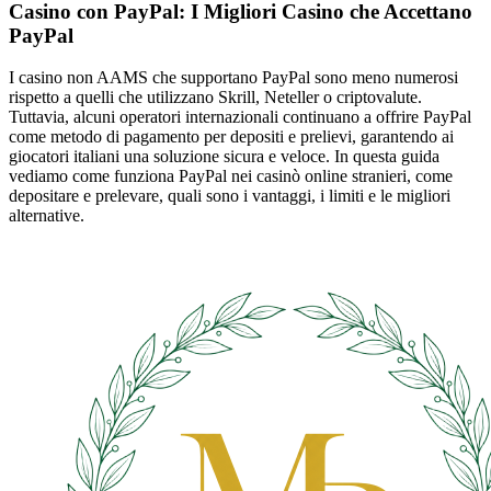
Casino con PayPal: I Migliori Casino che Accettano
PayPal
I casino non AAMS che supportano PayPal sono meno numerosi
rispetto a quelli che utilizzano Skrill, Neteller o criptovalute.
Tuttavia, alcuni operatori internazionali continuano a offrire PayPal
come metodo di pagamento per depositi e prelievi, garantendo ai
giocatori italiani una soluzione sicura e veloce. In questa guida
vediamo come funziona PayPal nei casinò online stranieri, come
depositare e prelevare, quali sono i vantaggi, i limiti e le migliori
alternative.