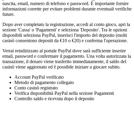
nascita, email, numero di telefono e password. È importante fornire
informazioni corrette per evitare problemi durante eventuali verifiche
future.
Dopo aver completato la registrazione, accedi al conto gioco, apri la
sezione 'Cassa' o 'Pagamenti' e seleziona 'Deposito'. Tra le opzioni
disponibili seleziona PayPal, inserisci l'importo del deposito (molti
casinò consentono depositi da €10 o €20) e conferma l'operazione.
Verrai reindirizzato al portale PayPal dove sarà sufficiente inserire
email, password e confermare il pagamento. Una volta autorizzata la
transazione, il denaro viene trasferito immediatamente, il saldo del
casinò viene aggiornato ed è possibile iniziare a giocare subito.
Account PayPal verificato
Metodo di pagamento collegato
Conto casinò registrato
Verifica disponibilità PayPal nella sezione Pagamenti
Controllo saldo e ricevuta dopo il deposito