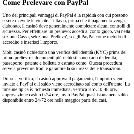
Come Prelevare con PayPal
Uno dei principali vantaggi di PayPal è la rapidità con cui possono
essere ricevute le vincite. Tuttavia, prima che il pagamento venga
elaborato, il casinò deve generalmente completare alcuni controlli di
sicurezza. Per effettuare un prelievo: accedi al conto gioco, vai nella
sezione Cassa, seleziona 'Prelievo', scegli PayPal come metodo di
accredito e inserisci l'importo.
Molti casinò richiedono una verifica dell'identità (KYC) prima del
primo prelievo: i documenti più richiesti sono carta d'identità,
passaporto, patente e bolletta o estratto conto. Questa procedura
serve a prevenire frodi e garantire la sicurezza delle transazioni.
Dopo la verifica, il casinò approva il pagamento, l'importo viene
inviato a PayPal e il saldo viene accreditato sul conto dell'utente. La
timeline tipica è: richiesta immediata, verifica KYC 0-48 ore,
approvazione casinò 0-24 ore, invio PayPal quasi istantaneo, saldo
disponibile entro 24-72 ore nella maggior parte dei casi.