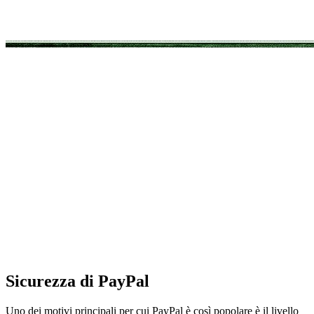
Sicurezza di PayPal
Uno dei motivi principali per cui PayPal è così popolare è il livello