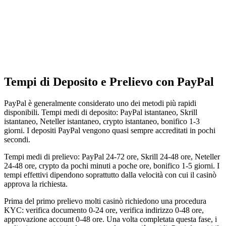
Tempi di Deposito e Prelievo con PayPal
PayPal è generalmente considerato uno dei metodi più rapidi
disponibili. Tempi medi di deposito: PayPal istantaneo, Skrill
istantaneo, Neteller istantaneo, crypto istantaneo, bonifico 1-3
giorni. I depositi PayPal vengono quasi sempre accreditati in pochi
secondi.
Tempi medi di prelievo: PayPal 24-72 ore, Skrill 24-48 ore, Neteller
24-48 ore, crypto da pochi minuti a poche ore, bonifico 1-5 giorni. I
tempi effettivi dipendono soprattutto dalla velocità con cui il casinò
approva la richiesta.
Prima del primo prelievo molti casinò richiedono una procedura
KYC: verifica documento 0-24 ore, verifica indirizzo 0-48 ore,
approvazione account 0-48 ore. Una volta completata questa fase, i