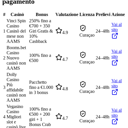
pagamento
#
Casinò
Bonus
Valutazione
Licenza
Prelievi
Azione
Vinci Spin
250% fino a
Vai al
Casino
€700 + 350
sito
1
Casinò del
Giri Gratis &
24–48h
4.9
Curaçao
mese non
10%
AAMS
Cashback
Booms.bet
Vai al
Casino
100% fino a
sito
2
Nuovo
24–48h
4.7
€500
Curaçao
casinò non
AAMS
Dolly
Casino
Vai al
Pacchetto
Più
sito
3
fino a €1.000
24–48h
4.8
affidabile
Curaçao
in 3 bonus
casinò non
AAMS
Vegasino
100% fino a
Vai al
Casino
€500 + 200
sito
4
Migliori
24–48h
4.7
giri + 1
Curaçao
slot e
Bonus Crab
casinò live