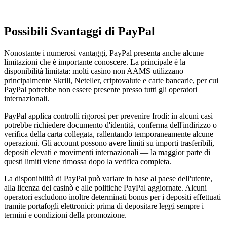
Possibili Svantaggi di PayPal
Nonostante i numerosi vantaggi, PayPal presenta anche alcune
limitazioni che è importante conoscere. La principale è la
disponibilità limitata: molti casino non AAMS utilizzano
principalmente Skrill, Neteller, criptovalute e carte bancarie, per cui
PayPal potrebbe non essere presente presso tutti gli operatori
internazionali.
PayPal applica controlli rigorosi per prevenire frodi: in alcuni casi
potrebbe richiedere documento d'identità, conferma dell'indirizzo o
verifica della carta collegata, rallentando temporaneamente alcune
operazioni. Gli account possono avere limiti su importi trasferibili,
depositi elevati e movimenti internazionali — la maggior parte di
questi limiti viene rimossa dopo la verifica completa.
La disponibilità di PayPal può variare in base al paese dell'utente,
alla licenza del casinò e alle politiche PayPal aggiornate. Alcuni
operatori escludono inoltre determinati bonus per i depositi effettuati
tramite portafogli elettronici: prima di depositare leggi sempre i
termini e condizioni della promozione.