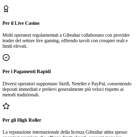
Per il Live Casino
Molti operatori regolamentati a Gibraltar collaborano con provider
leader del settore live gaming, offrendo tavoli con croupier reali e
limiti elevati.
Per i Pagamenti Rapidi
Diversi operatori supportano Skrill, Neteller e PayPal, consentendo
depositi immediati e prelievi generalmente più veloci rispetto ai
metodi tradizionali.
Per gli High Roller
La reputazione internazionale della licenza Gibraltar attira spesso