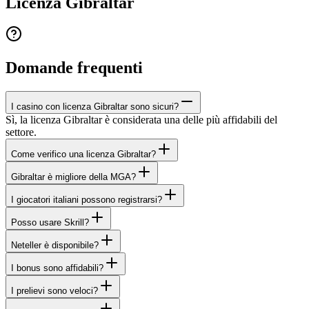
Licenza Gibraltar
Domande frequenti
I casino con licenza Gibraltar sono sicuri?
Sì, la licenza Gibraltar è considerata una delle più affidabili del
settore.
Come verifico una licenza Gibraltar?
Gibraltar è migliore della MGA?
I giocatori italiani possono registrarsi?
Posso usare Skrill?
Neteller è disponibile?
I bonus sono affidabili?
I prelievi sono veloci?