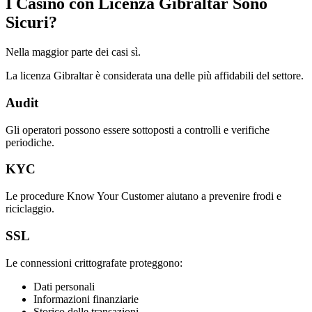
I Casino con Licenza Gibraltar Sono
Sicuri?
Nella maggior parte dei casi sì.
La licenza Gibraltar è considerata una delle più affidabili del settore.
Audit
Gli operatori possono essere sottoposti a controlli e verifiche
periodiche.
KYC
Le procedure Know Your Customer aiutano a prevenire frodi e
riciclaggio.
SSL
Le connessioni crittografate proteggono:
Dati personali
Informazioni finanziarie
Storico delle transazioni