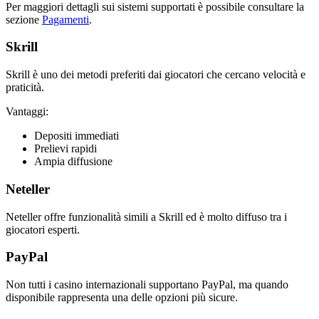
Per maggiori dettagli sui sistemi supportati è possibile consultare la
sezione
Pagamenti
.
Skrill
Skrill è uno dei metodi preferiti dai giocatori che cercano velocità e
praticità.
Vantaggi:
Depositi immediati
Prelievi rapidi
Ampia diffusione
Neteller
Neteller offre funzionalità simili a Skrill ed è molto diffuso tra i
giocatori esperti.
PayPal
Non tutti i casino internazionali supportano PayPal, ma quando
disponibile rappresenta una delle opzioni più sicure.