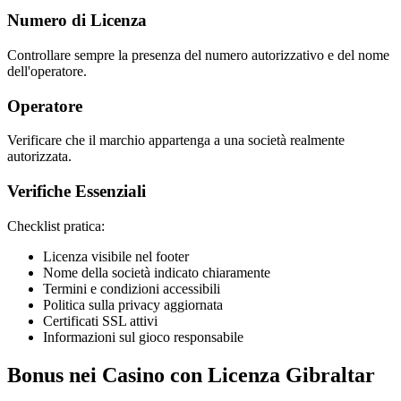
Numero di Licenza
Controllare sempre la presenza del numero autorizzativo e del nome
dell'operatore.
Operatore
Verificare che il marchio appartenga a una società realmente
autorizzata.
Verifiche Essenziali
Checklist pratica:
Licenza visibile nel footer
Nome della società indicato chiaramente
Termini e condizioni accessibili
Politica sulla privacy aggiornata
Certificati SSL attivi
Informazioni sul gioco responsabile
Bonus nei Casino con Licenza Gibraltar