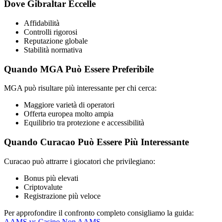
Dove Gibraltar Eccelle
Affidabilità
Controlli rigorosi
Reputazione globale
Stabilità normativa
Quando MGA Può Essere Preferibile
MGA può risultare più interessante per chi cerca:
Maggiore varietà di operatori
Offerta europea molto ampia
Equilibrio tra protezione e accessibilità
Quando Curacao Può Essere Più Interessante
Curacao può attrarre i giocatori che privilegiano:
Bonus più elevati
Criptovalute
Registrazione più veloce
Per approfondire il confronto completo consigliamo la guida:
AAMS vs Casino Non AAMS
.