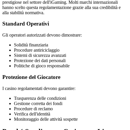
prestigiose nel settore dell'iGaming. Molti marchi internazionali
hanno scelto questa regolamentazione grazie alla sua credibilità e
alla stabilità normativa.
Standard Operativi
Gli operatori autorizzati devono dimostrare:
Solidità finanziaria
Procedure antiriciclaggio
Sistemi di sicurezza avanzati
Protezione dei dati personali
Politiche di gioco responsabile
Protezione del Giocatore
I casino regolamentati devono garantire:
Trasparenza delle condizioni
Gestione corretta dei fondi
Procedure di reclamo
Verifica dell'identità
Monitoraggio delle attività sospette