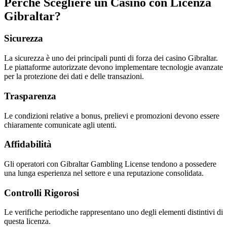
Perché Scegliere un Casino con Licenza
Gibraltar?
Sicurezza
La sicurezza è uno dei principali punti di forza dei casino Gibraltar.
Le piattaforme autorizzate devono implementare tecnologie avanzate
per la protezione dei dati e delle transazioni.
Trasparenza
Le condizioni relative a bonus, prelievi e promozioni devono essere
chiaramente comunicate agli utenti.
Affidabilità
Gli operatori con Gibraltar Gambling License tendono a possedere
una lunga esperienza nel settore e una reputazione consolidata.
Controlli Rigorosi
Le verifiche periodiche rappresentano uno degli elementi distintivi di
questa licenza.