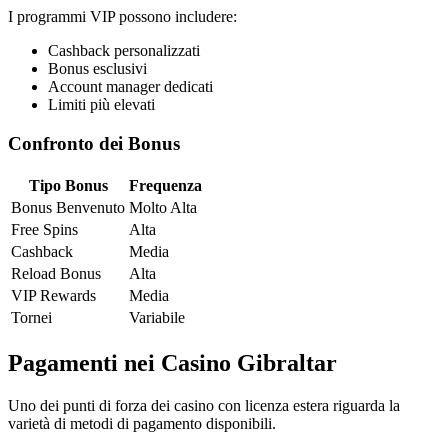
I programmi VIP possono includere:
Cashback personalizzati
Bonus esclusivi
Account manager dedicati
Limiti più elevati
Confronto dei Bonus
Tipo Bonus
Frequenza
Bonus Benvenuto
Molto Alta
Free Spins
Alta
Cashback
Media
Reload Bonus
Alta
VIP Rewards
Media
Tornei
Variabile
Pagamenti nei Casino Gibraltar
Uno dei punti di forza dei casino con licenza estera riguarda la
varietà di metodi di pagamento disponibili.