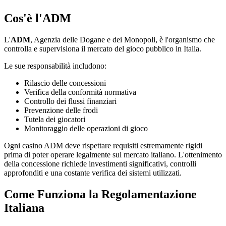
Cos'è l'ADM
L'
ADM
, Agenzia delle Dogane e dei Monopoli, è l'organismo che
controlla e supervisiona il mercato del gioco pubblico in Italia.
Le sue responsabilità includono:
Rilascio delle concessioni
Verifica della conformità normativa
Controllo dei flussi finanziari
Prevenzione delle frodi
Tutela dei giocatori
Monitoraggio delle operazioni di gioco
Ogni casino ADM deve rispettare requisiti estremamente rigidi
prima di poter operare legalmente sul mercato italiano. L'ottenimento
della concessione richiede investimenti significativi, controlli
approfonditi e una costante verifica dei sistemi utilizzati.
Come Funziona la Regolamentazione
Italiana