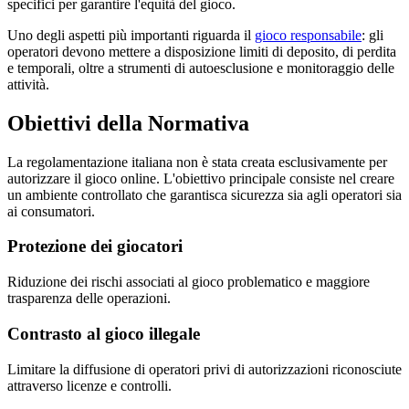
specifici per garantire l'equità del gioco.
Uno degli aspetti più importanti riguarda il
gioco responsabile
: gli
operatori devono mettere a disposizione limiti di deposito, di perdita
e temporali, oltre a strumenti di autoesclusione e monitoraggio delle
attività.
Obiettivi della Normativa
La regolamentazione italiana non è stata creata esclusivamente per
autorizzare il gioco online. L'obiettivo principale consiste nel creare
un ambiente controllato che garantisca sicurezza sia agli operatori sia
ai consumatori.
Protezione dei giocatori
Riduzione dei rischi associati al gioco problematico e maggiore
trasparenza delle operazioni.
Contrasto al gioco illegale
Limitare la diffusione di operatori privi di autorizzazioni riconosciute
attraverso licenze e controlli.