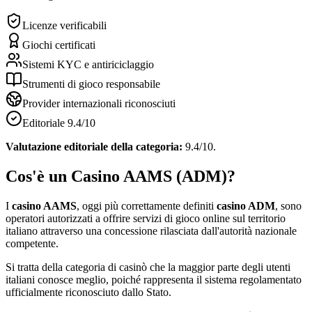
Licenze verificabili
Giochi certificati
Sistemi KYC e antiriciclaggio
Strumenti di gioco responsabile
Provider internazionali riconosciuti
Editoriale 9.4/10
Valutazione editoriale della categoria:
9.4/10.
Cos'è un Casino AAMS (ADM)?
I
casino AAMS
, oggi più correttamente definiti
casino ADM
, sono
operatori autorizzati a offrire servizi di gioco online sul territorio
italiano attraverso una concessione rilasciata dall'autorità nazionale
competente.
Si tratta della categoria di casinò che la maggior parte degli utenti
italiani conosce meglio, poiché rappresenta il sistema regolamentato
ufficialmente riconosciuto dallo Stato.