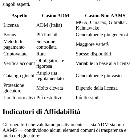
singoli aspetti.
Aspetto
Casino ADM
Casino Non AAMS
MGA, Curacao, Gibraltar,
Licenza
ADM (Italia)
Kahnawake
Bonus
Più limitati
Generalmente più generosi
Metodi di
Selezione
Maggiore varietà
pagamento
controllata
Criptovalute
Rare
Spesso disponibili
Obbligatoria e
Verifica account
Variabile in base alla licenza
rigorosa
Ampio ma
Catalogo giochi
Generalmente più vasto
regolamentato
Protezione
Molto elevata
Dipende dalla licenza
giocatore
Limiti normativi
Più restrittivi
Più flessibili
Indicatori di Affidabilità
Gli operatori che valutiamo positivamente — sia ADM sia non
AAMS — condividono alcuni elementi comuni di trasparenza e
tutela del giocatore: