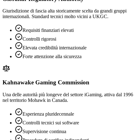
Giurisdizione di fascia alta storicamente scelta da grandi gruppi
internazionali. Standard tecnici molto vicini a UKGC.
Requisiti finanziari elevati
Controlli rigorosi
Elevata credibilità internazionale
Forte attenzione alla sicurezza
Kahnawake Gaming Commission
Una delle autorità più longeve del settore iGaming, attiva dal 1996
nel territorio Mohawk in Canada.
Esperienza pluridecennale
Controlli tecnici sui software
Supervisione continua