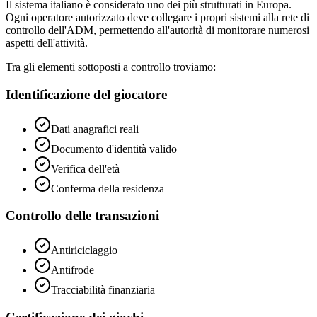
Il sistema italiano è considerato uno dei più strutturati in Europa.
Ogni operatore autorizzato deve collegare i propri sistemi alla rete di
controllo dell'ADM, permettendo all'autorità di monitorare numerosi
aspetti dell'attività.
Tra gli elementi sottoposti a controllo troviamo:
Identificazione del giocatore
Dati anagrafici reali
Documento d'identità valido
Verifica dell'età
Conferma della residenza
Controllo delle transazioni
Antiriciclaggio
Antifrode
Tracciabilità finanziaria