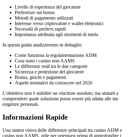
Livello di esperienza del giocatore
Preferenze sui bonus
Metodi di pagamento utilizzati
Interesse verso criptovalute e wallet elettronici
Necessità di prelievi rapidi
Importanza attribuita agli strumenti di tutela
In questa guida analizzeremo in dettaglio:
Come funziona la regolamentazione ADM
Cosa sono i casino non AAMS
Le differenze reali tra le due categorie
Sicurezza e protezione del giocatore
Bonus, giochi e pagamenti
Aspetti normativi da conoscere nel 2026
L'obiettivo non è stabilire un vincitore assoluto, ma aiutarti a
comprendere quale soluzione possa essere più adatta alle tue
esigenze personali.
Informazioni Rapide
Una sintesi visiva delle differenze principali tra casino ADM e
casino non AAMS, utile per orientarsi prima di approfondire i