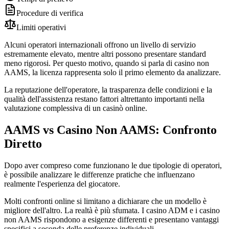
Procedure di verifica
Limiti operativi
Alcuni operatori internazionali offrono un livello di servizio
estremamente elevato, mentre altri possono presentare standard
meno rigorosi. Per questo motivo, quando si parla di casino non
AAMS, la licenza rappresenta solo il primo elemento da analizzare.
La reputazione dell'operatore, la trasparenza delle condizioni e la
qualità dell'assistenza restano fattori altrettanto importanti nella
valutazione complessiva di un casinò online.
AAMS vs Casino Non AAMS: Confronto
Diretto
Dopo aver compreso come funzionano le due tipologie di operatori,
è possibile analizzare le differenze pratiche che influenzano
realmente l'esperienza del giocatore.
Molti confronti online si limitano a dichiarare che un modello è
migliore dell'altro. La realtà è più sfumata. I casino ADM e i casino
non AAMS rispondono a esigenze differenti e presentano vantaggi
specifici a seconda delle preferenze individuali.