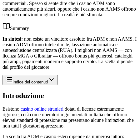
commerciali. Spesso si sente dire che i casino ADM sono
automaticamente più sicuri, oppure che i casino non AAMS offrono
sempre condizioni migliori. La realtà è più sfumata.
Summary
In sintesi:
non esiste un vincitore assoluto fra ADM e non AAMS. I
casino ADM offrono tutele dirette, tassazione automatica e
autoesclusione centralizzata (RUA). I migliori non AAMS — con
licenza MGA o Gibraltar — offrono bonus più generosi, cataloghi
più ampi, pagamenti moderni e supporto crypto. La scelta dipende
dal profilo del giocatore.
Indice dei contenuti
Introduzione
Esistono
casino online stranieri
dotati di licenze estremamente
rigorose, così come operatori regolamentati in Italia che offrono
elevati standard di protezione ma presentano alcune limitazioni che
non tutti i giocatori apprezzano.
La scelta tra ADM e casino esteri dipende da numerosi fattori: