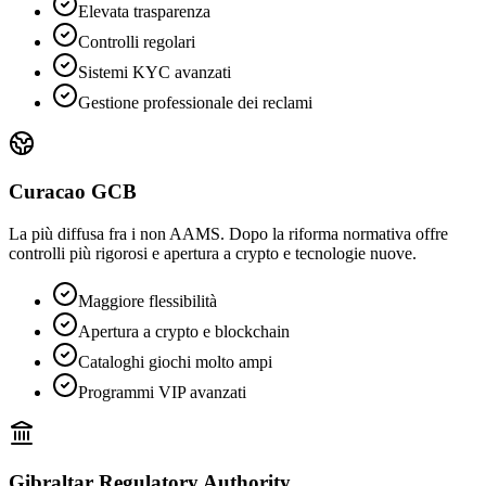
Elevata trasparenza
Controlli regolari
Sistemi KYC avanzati
Gestione professionale dei reclami
Curacao GCB
La più diffusa fra i non AAMS. Dopo la riforma normativa offre
controlli più rigorosi e apertura a crypto e tecnologie nuove.
Maggiore flessibilità
Apertura a crypto e blockchain
Cataloghi giochi molto ampi
Programmi VIP avanzati
Gibraltar Regulatory Authority