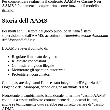
Per comprendere realmente il confronto
AAMS vs Casino Non
AAMS
è fondamentale capire prima come funziona il modello
italiano.
Storia dell'AAMS
Per molti anni il settore del gioco pubblico in Italia è stato
supervisionato dall'AAMS, acronimo di
Amministrazione Autonoma
dei Monopoli di Stato
.
L'AAMS aveva il compito di:
Regolare il mercato del gioco
Rilasciare concessioni
Contrastare il gioco illegale
Monitorare gli operatori autorizzati
Proteggere i consumatori
Con il passare degli anni l'ente è stato integrato nell'Agenzia delle
Dogane e dei Monopoli, dando origine all'attuale
ADM
.
Nonostante il cambiamento istituzionale, il termine "casino AAMS"
continua a essere utilizzato comunemente dai giocatori italiani,
anche se tecnicamente oggi sarebbe più corretto parlare di "casino
ADM".