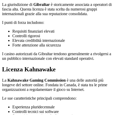
La giurisdizione di
Gibraltar
è storicamente associata a operatori di
fascia alta. Questa licenza è stata scelta da numerosi gruppi
internazionali grazie alla sua reputazione consolidata.
I punti di forza includono:
Requisiti finanziari elevati
Controlli rigorosi
Elevata credibilità internazionale
Forte attenzione alla sicurezza
I casino autorizzati da Gibraltar tendono generalmente a rivolgersi a
un pubblico internazionale con elevati standard operativi.
Licenza Kahnawake
La
Kahnawake Gaming Commission
è una delle autorità più
longeve del settore online. Fondata in Canada, è stata tra le prime
organizzazioni a regolamentare il gioco su Internet.
Le sue caratteristiche principali comprendono:
Esperienza pluridecennale
Controlli tecnici sui software