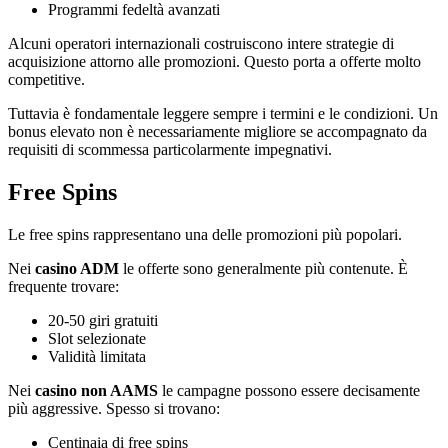
Programmi fedeltà avanzati
Alcuni operatori internazionali costruiscono intere strategie di
acquisizione attorno alle promozioni. Questo porta a offerte molto
competitive.
Tuttavia è fondamentale leggere sempre i termini e le condizioni. Un
bonus elevato non è necessariamente migliore se accompagnato da
requisiti di scommessa particolarmente impegnativi.
Free Spins
Le free spins rappresentano una delle promozioni più popolari.
Nei
casino ADM
le offerte sono generalmente più contenute. È
frequente trovare:
20-50 giri gratuiti
Slot selezionate
Validità limitata
Nei
casino non AAMS
le campagne possono essere decisamente
più aggressive. Spesso si trovano:
Centinaia di free spins