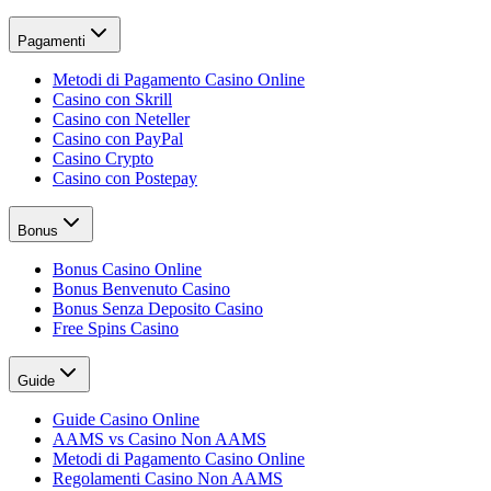
Pagamenti
Metodi di Pagamento Casino Online
Casino con Skrill
Casino con Neteller
Casino con PayPal
Casino Crypto
Casino con Postepay
Bonus
Bonus Casino Online
Bonus Benvenuto Casino
Bonus Senza Deposito Casino
Free Spins Casino
Guide
Guide Casino Online
AAMS vs Casino Non AAMS
Metodi di Pagamento Casino Online
Regolamenti Casino Non AAMS