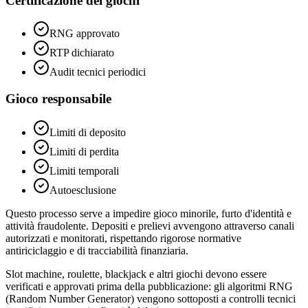
Certificazione dei giochi
RNG approvato
RTP dichiarato
Audit tecnici periodici
Gioco responsabile
Limiti di deposito
Limiti di perdita
Limiti temporali
Autoesclusione
Questo processo serve a impedire gioco minorile, furto d'identità e
attività fraudolente. Depositi e prelievi avvengono attraverso canali
autorizzati e monitorati, rispettando rigorose normative
antiriciclaggio e di tracciabilità finanziaria.
Slot machine, roulette, blackjack e altri giochi devono essere
verificati e approvati prima della pubblicazione: gli algoritmi RNG
(Random Number Generator) vengono sottoposti a controlli tecnici