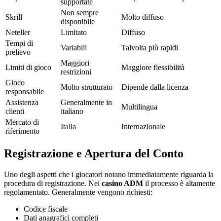
supportate
Non sempre
Skrill
Molto diffuso
disponibile
Neteller
Limitato
Diffuso
Tempi di
Variabili
Talvolta più rapidi
prelievo
Maggiori
Limiti di gioco
Maggiore flessibilità
restrizioni
Gioco
Molto strutturato
Dipende dalla licenza
responsabile
Assistenza
Generalmente in
Multilingua
clienti
italiano
Mercato di
Italia
Internazionale
riferimento
Registrazione e Apertura del Conto
Uno degli aspetti che i giocatori notano immediatamente riguarda la
procedura di registrazione. Nei
casino ADM
il processo è altamente
regolamentato. Generalmente vengono richiesti:
Codice fiscale
Dati anagrafici completi