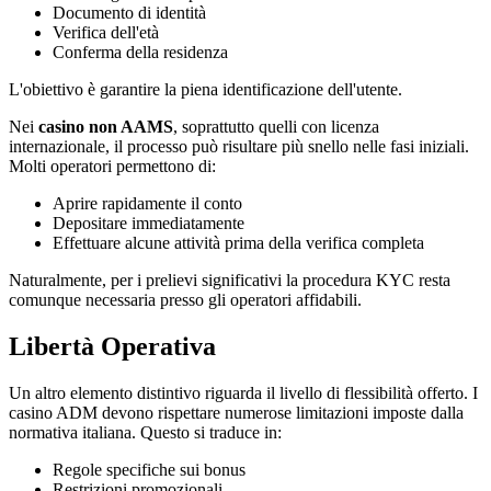
Documento di identità
Verifica dell'età
Conferma della residenza
L'obiettivo è garantire la piena identificazione dell'utente.
Nei
casino non AAMS
, soprattutto quelli con licenza
internazionale, il processo può risultare più snello nelle fasi iniziali.
Molti operatori permettono di:
Aprire rapidamente il conto
Depositare immediatamente
Effettuare alcune attività prima della verifica completa
Naturalmente, per i prelievi significativi la procedura KYC resta
comunque necessaria presso gli operatori affidabili.
Libertà Operativa
Un altro elemento distintivo riguarda il livello di flessibilità offerto. I
casino ADM devono rispettare numerose limitazioni imposte dalla
normativa italiana. Questo si traduce in:
Regole specifiche sui bonus
Restrizioni promozionali