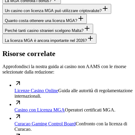
La MGA controlla i bonus?
Un casino con licenza MGA può utilizzare criptovalute?
Quanto costa ottenere una licenza MGA?
Perché tanti casino stranieri scelgono Malta?
La licenza MGA è ancora importante nel 2026?
Risorse correlate
Approfondisci la nostra guida ai casino non AAMS con le risorse
selezionate dalla redazione:
Licenze Casino Online
Guida alle autorità di regolamentazione
internazionali.
Casino con Licenza MGA
Operatori certificati MGA.
Curacao Gaming Control Board
Confronto con la licenza di
Curacao.