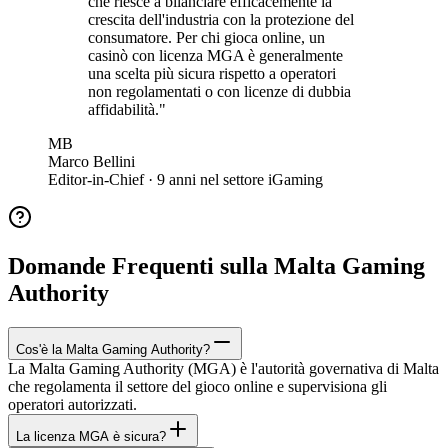
che riesce a bilanciare efficacemente la
crescita dell'industria con la protezione del
consumatore. Per chi gioca online, un
casinò con licenza MGA è generalmente
una scelta più sicura rispetto a operatori
non regolamentati o con licenze di dubbia
affidabilità.
"
MB
Marco Bellini
Editor-in-Chief · 9 anni nel settore iGaming
Domande Frequenti sulla Malta Gaming
Authority
Cos'è la Malta Gaming Authority?
La Malta Gaming Authority (MGA) è l'autorità governativa di Malta
che regolamenta il settore del gioco online e supervisiona gli
operatori autorizzati.
La licenza MGA è sicura?