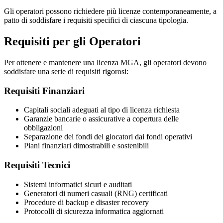
Gli operatori possono richiedere più licenze contemporaneamente, a
patto di soddisfare i requisiti specifici di ciascuna tipologia.
Requisiti per gli Operatori
Per ottenere e mantenere una licenza MGA, gli operatori devono
soddisfare una serie di requisiti rigorosi:
Requisiti Finanziari
Capitali sociali adeguati al tipo di licenza richiesta
Garanzie bancarie o assicurative a copertura delle
obbligazioni
Separazione dei fondi dei giocatori dai fondi operativi
Piani finanziari dimostrabili e sostenibili
Requisiti Tecnici
Sistemi informatici sicuri e auditati
Generatori di numeri casuali (RNG) certificati
Procedure di backup e disaster recovery
Protocolli di sicurezza informatica aggiornati