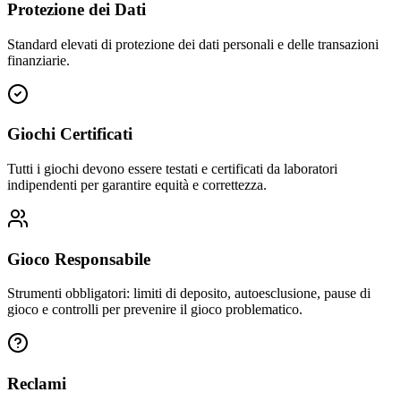
Protezione dei Dati
Standard elevati di protezione dei dati personali e delle transazioni
finanziarie.
Giochi Certificati
Tutti i giochi devono essere testati e certificati da laboratori
indipendenti per garantire equità e correttezza.
Gioco Responsabile
Strumenti obbligatori: limiti di deposito, autoesclusione, pause di
gioco e controlli per prevenire il gioco problematico.
Reclami