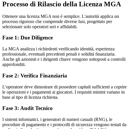
Processo di Rilascio della Licenza MGA
Ottenere una licenza MGA non è semplice. L'autorità applica un
processo rigoroso che comprende diverse fasi, progettato per
selezionare solo operatori seri e affidabili.
Fase 1: Due Diligence
La MGA analizza i richiedenti verificando identità, esperienza
professionale, eventuali precedenti penali e solidità finanziaria.
Anche gli azionisti e i dirigenti chiave vengono sottoposti a controlli
approfonditi.
Fase 2: Verifica Finanziaria
L'operatore deve dimostrare di possedere capitali sufficienti a coprire
le operazioni e i pagamenti ai giocatori. I requisiti minimi variano in
base al tipo di licenza richiesta.
Fase 3: Audit Tecnico
I sistemi informatici, i generatori di numeri casuali (RNG), le
procedure di pagamento e i protocolli di sicurezza vengono testati da