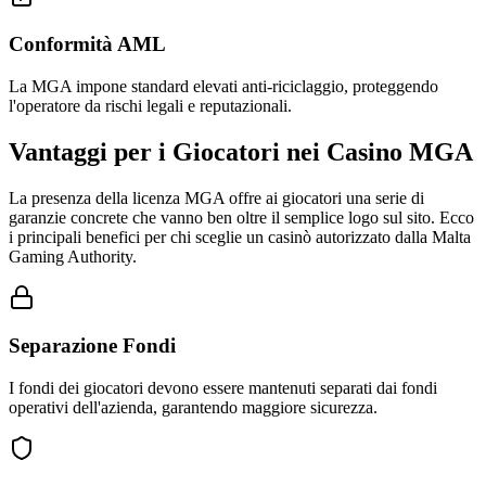
Conformità AML
La MGA impone standard elevati anti-riciclaggio, proteggendo
l'operatore da rischi legali e reputazionali.
Vantaggi per i Giocatori nei Casino MGA
La presenza della licenza MGA offre ai giocatori una serie di
garanzie concrete che vanno ben oltre il semplice logo sul sito. Ecco
i principali benefici per chi sceglie un casinò autorizzato dalla Malta
Gaming Authority.
Separazione Fondi
I fondi dei giocatori devono essere mantenuti separati dai fondi
operativi dell'azienda, garantendo maggiore sicurezza.