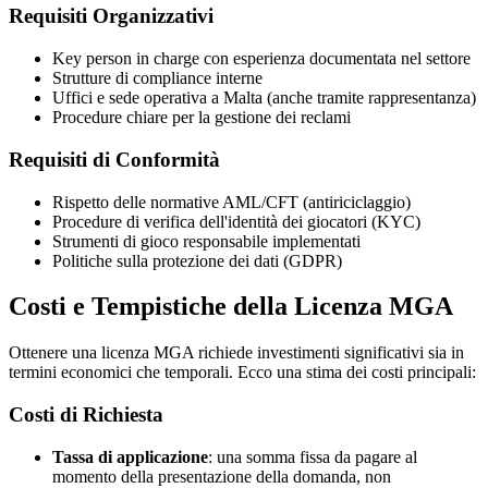
Requisiti Organizzativi
Key person in charge con esperienza documentata nel settore
Strutture di compliance interne
Uffici e sede operativa a Malta (anche tramite rappresentanza)
Procedure chiare per la gestione dei reclami
Requisiti di Conformità
Rispetto delle normative AML/CFT (antiriciclaggio)
Procedure di verifica dell'identità dei giocatori (KYC)
Strumenti di gioco responsabile implementati
Politiche sulla protezione dei dati (GDPR)
Costi e Tempistiche della Licenza MGA
Ottenere una licenza MGA richiede investimenti significativi sia in
termini economici che temporali. Ecco una stima dei costi principali:
Costi di Richiesta
Tassa di applicazione
: una somma fissa da pagare al
momento della presentazione della domanda, non