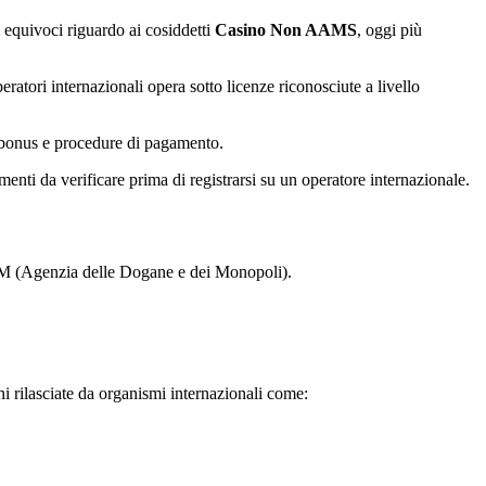
 equivoci riguardo ai cosiddetti
Casino Non AAMS
, oggi più
atori internazionali opera sotto licenze riconosciute a livello
i bonus e procedure di pagamento.
menti da verificare prima di registrarsi su un operatore internazionale.
ADM (Agenzia delle Dogane e dei Monopoli).
i rilasciate da organismi internazionali come: