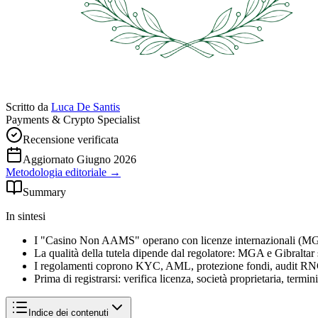
Scritto da
Luca De Santis
Payments & Crypto Specialist
Recensione verificata
Aggiornato
Giugno 2026
Metodologia editoriale →
Summary
In sintesi
I "Casino Non AAMS" operano con licenze internazionali (MG
La qualità della tutela dipende dal regolatore: MGA e Gibraltar s
I regolamenti coprono KYC, AML, protezione fondi, audit RNG
Prima di registrarsi: verifica licenza, società proprietaria, termi
Indice dei contenuti