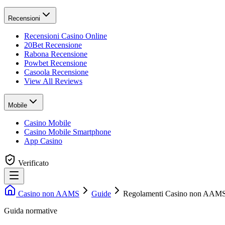
Recensioni
Recensioni Casino Online
20Bet Recensione
Rabona Recensione
Powbet Recensione
Casoola Recensione
View All Reviews
Mobile
Casino Mobile
Casino Mobile Smartphone
App Casino
Verificato
Casino non AAMS
Guide
Regolamenti Casino non AAM
Guida normative