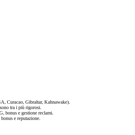
A, Curacao, Gibraltar, Kahnawake).
ono tra i più rigorosi.
, bonus e gestione reclami.
ni bonus e reputazione.