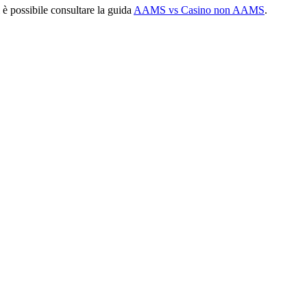
i è possibile consultare la guida
AAMS vs Casino non AAMS
.