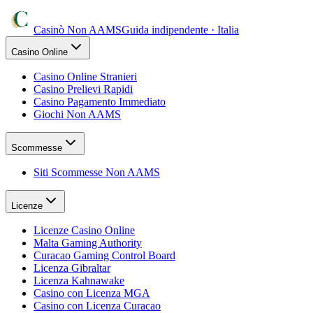
Casinò
Non AAMS
Guida indipendente · Italia
Casino Online
Casino Online Stranieri
Casino Prelievi Rapidi
Casino Pagamento Immediato
Giochi Non AAMS
Scommesse
Siti Scommesse Non AAMS
Licenze
Licenze Casino Online
Malta Gaming Authority
Curacao Gaming Control Board
Licenza Gibraltar
Licenza Kahnawake
Casino con Licenza MGA
Casino con Licenza Curacao