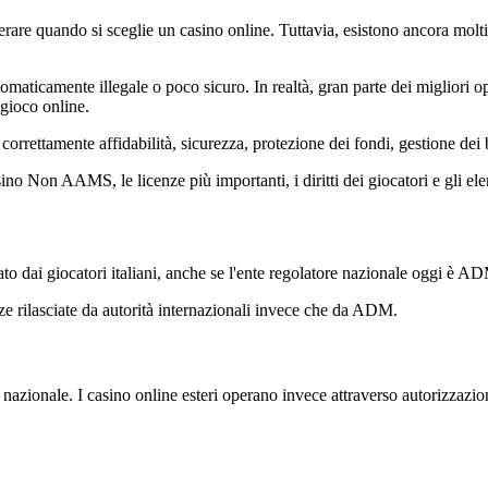
erare quando si sceglie un casino online. Tuttavia, esistono ancora molti
icamente illegale o poco sicuro. In realtà, gran parte dei migliori oper
 gioco online.
rrettamente affidabilità, sicurezza, protezione dei fondi, gestione de
no Non AAMS, le licenze più importanti, i diritti dei giocatori e gli ele
 dai giocatori italiani, anche se l'ente regolatore nazionale oggi è 
enze rilasciate da autorità internazionali invece che da ADM.
zionale. I casino online esteri operano invece attraverso autorizzazion