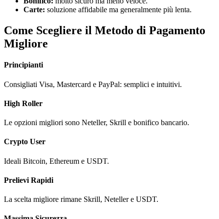
Bonifico:
molto sicuro ma meno veloce.
Carte:
soluzione affidabile ma generalmente più lenta.
Come Scegliere il Metodo di Pagamento
Migliore
Principianti
Consigliati Visa, Mastercard e PayPal: semplici e intuitivi.
High Roller
Le opzioni migliori sono Neteller, Skrill e bonifico bancario.
Crypto User
Ideali Bitcoin, Ethereum e USDT.
Prelievi Rapidi
La scelta migliore rimane Skrill, Neteller e USDT.
Massima Sicurezza