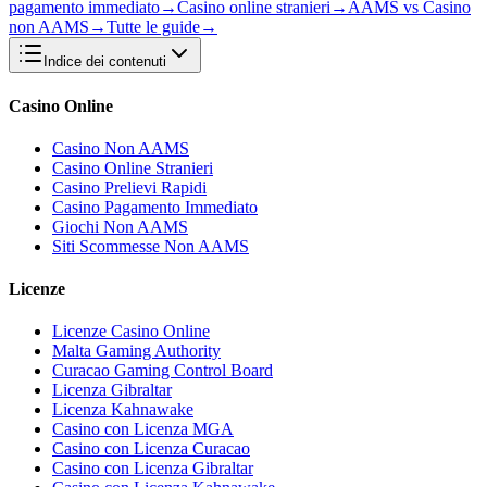
pagamento immediato
→
Casino online stranieri
→
AAMS vs Casino
non AAMS
→
Tutte le guide
→
Indice dei contenuti
Casino Online
Casino Non AAMS
Casino Online Stranieri
Casino Prelievi Rapidi
Casino Pagamento Immediato
Giochi Non AAMS
Siti Scommesse Non AAMS
Licenze
Licenze Casino Online
Malta Gaming Authority
Curacao Gaming Control Board
Licenza Gibraltar
Licenza Kahnawake
Casino con Licenza MGA
Casino con Licenza Curacao
Casino con Licenza Gibraltar