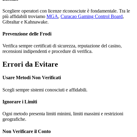
Scegliere operatori con licenze riconosciute è fondamentale. Tra le
più affidabili troviamo
MGA
,
Curacao Gaming Control Board
,
Gibraltar e Kahnawake.
Prevenzione delle Frodi
Verifica sempre certificati di sicurezza, reputazione del casino,
recensioni indipendenti e procedure di verifica.
Errori da Evitare
Usare Metodi Non Verificati
Scegli sempre sistemi conosciuti e affidabili.
Ignorare i Limiti
Ogni metodo presenta limiti minimi, limiti massimi e restrizioni
geografiche.
Non Verificare il Conto