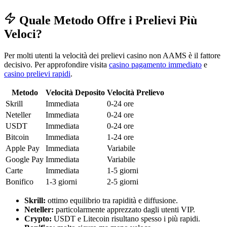
Quale Metodo Offre i Prelievi Più
Veloci?
Per molti utenti la velocità dei prelievi casino non AAMS è il fattore
decisivo. Per approfondire visita
casino pagamento immediato
e
casino prelievi rapidi
.
Metodo
Velocità Deposito
Velocità Prelievo
Skrill
Immediata
0-24 ore
Neteller
Immediata
0-24 ore
USDT
Immediata
0-24 ore
Bitcoin
Immediata
1-24 ore
Apple Pay
Immediata
Variabile
Google Pay
Immediata
Variabile
Carte
Immediata
1-5 giorni
Bonifico
1-3 giorni
2-5 giorni
Skrill:
ottimo equilibrio tra rapidità e diffusione.
Neteller:
particolarmente apprezzato dagli utenti VIP.
Crypto:
USDT e Litecoin risultano spesso i più rapidi.