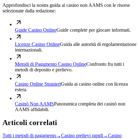
Approfondisci la nostra guida ai casino non AAMS con le risorse
selezionate dalla redazione:
Guide Casino Online
Guide complete per giocare informati.
Licenze Casino Online
Guida alle autorità di regolamentazione
internazionali.
Metodi di Pagamento Casino Online
Confronto fra tutti i
metodi di deposito e prelievo.
Casino Online Stranieri
Guida ai casino online con licenza
estera.
Casinò Non AAMS
Panoramica completa dei casinò non
AAMS affidabili.
Articoli correlati
Tutti i metodi di pagamento
→
Casino prelievi rapidi
→
Casino