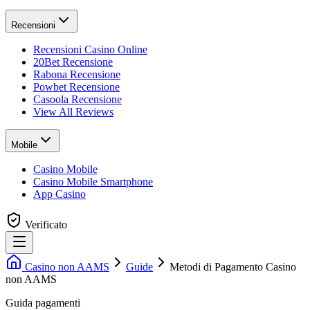
Recensioni
Recensioni Casino Online
20Bet Recensione
Rabona Recensione
Powbet Recensione
Casoola Recensione
View All Reviews
Mobile
Casino Mobile
Casino Mobile Smartphone
App Casino
Verificato
Casino non AAMS
Guide
Metodi di Pagamento Casino
non AAMS
Guida pagamenti