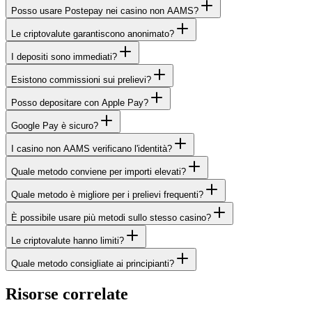
Posso usare Postepay nei casino non AAMS?
Le criptovalute garantiscono anonimato?
I depositi sono immediati?
Esistono commissioni sui prelievi?
Posso depositare con Apple Pay?
Google Pay è sicuro?
I casino non AAMS verificano l'identità?
Quale metodo conviene per importi elevati?
Quale metodo è migliore per i prelievi frequenti?
È possibile usare più metodi sullo stesso casino?
Le criptovalute hanno limiti?
Quale metodo consigliate ai principianti?
Risorse correlate