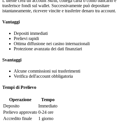
L'utente crea un account Skrill, collega carta o conto bancario e
trasferisce fondi sul wallet. Successivamente può depositare
istantaneamente, ricevere vincite e trasferire denaro tra account.
Vantaggi
Depositi immediati
Prelievi rapidi
Ottima diffusione nei casino internazionali
Protezione avanzata dei dati finanziari
Svantaggi
Alcune commissioni sui trasferimenti
Verifica dell'account obbligatoria
Tempi di Prelievo
Operazione
Tempo
Deposito
Immediato
Prelievo approvato
0-24 ore
Accredito finale
1 giorno