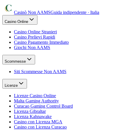
Casinò
Non AAMS
Guida indipendente · Italia
Casino Online
Casino Online Stranieri
Casino Prelievi Rapidi
Casino Pagamento Immediato
Giochi Non AAMS
Scommesse
Siti Scommesse Non AAMS
Licenze
Licenze Casino Online
Malta Gaming Authority
Curacao Gaming Control Board
Licenza Gibraltar
Licenza Kahnawake
Casino con Licenza MGA
Casino con Licenza Curacao