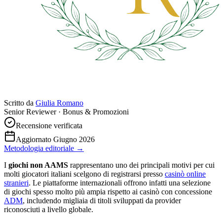
Scritto da
Giulia Romano
Senior Reviewer · Bonus & Promozioni
Recensione verificata
Aggiornato
Giugno 2026
Metodologia editoriale →
I
giochi non AAMS
rappresentano uno dei principali motivi per cui
molti giocatori italiani scelgono di registrarsi presso
casinò online
stranieri
. Le piattaforme internazionali offrono infatti una selezione
di giochi spesso molto più ampia rispetto ai casinò con concessione
ADM
, includendo migliaia di titoli sviluppati da provider
riconosciuti a livello globale.