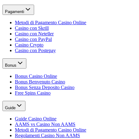
Pagamenti
Metodi di Pagamento Casino Online
Casino con Skrill
Casino con Neteller
Casino con PayPal
Casino Crypto
Casino con Postepay
Bonus
Bonus Casino Online
Bonus Benvenuto Casino
Bonus Senza Deposito Casino
Free Spins Casino
Guide
Guide Casino Online
AAMS vs Casino Non AAMS
Metodi di Pagamento Casino Online
Regolamenti Casino Non AAMS