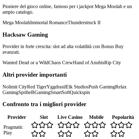
Pioniere del gioco online, famoso per i jackpot Mega Moolah e un
ampio catalogo.
Mega Moolah
Immortal Romance
Thunderstruck II
Hacksaw Gaming
Provider in forte crescita: slot ad alta volatilità con Bonus Buy
avanzati.
Wanted Dead or a Wild
Chaos Crew
Hand of Anubis
Rip City
Altri provider importanti
Nolimit City
Red Tiger
Yggdrasil
Elk Studios
Push Gaming
Relax
Gaming
Spribe
BGaming
SmartSoft
Quickspin
Confronto tra i migliori provider
Provider
Slot
Live Casino
Mobile
Popolarità
Pragmatic
Play