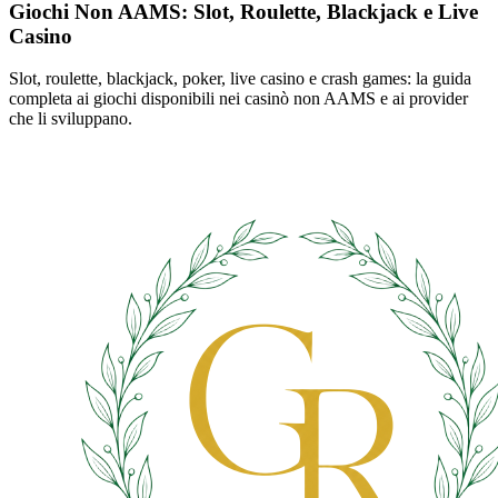
Giochi Non AAMS: Slot, Roulette, Blackjack e Live
Casino
Slot, roulette, blackjack, poker, live casino e crash games: la guida
completa ai giochi disponibili nei casinò non AAMS e ai provider
che li sviluppano.