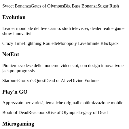
Sweet Bonanza
Gates of Olympus
Big Bass Bonanza
Sugar Rush
Evolution
Leader mondiale del live casino: studi televisivi, dealer reali e game
show innovativi.
Crazy Time
Lightning Roulette
Monopoly Live
Infinite Blackjack
NetEnt
Pioniere svedese delle moderne video slot, con design innovativo e
jackpot progressivi.
Starburst
Gonzo's Quest
Dead or Alive
Divine Fortune
Play'n GO
Apprezzato per varietà, tematiche originali e ottimizzazione mobile.
Book of Dead
Reactoonz
Rise of Olympus
Legacy of Dead
Microgaming