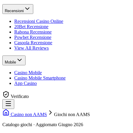
Recensioni
Recensioni Casino Online
20Bet Recensione
Rabona Recensione
Powbet Recensione
Casoola Recensione
View All Reviews
Mobile
Casino Mobile
Casino Mobile Smartphone
App Casino
Verificato
Casino non AAMS
Giochi non AAMS
Catalogo giochi · Aggiornato Giugno 2026