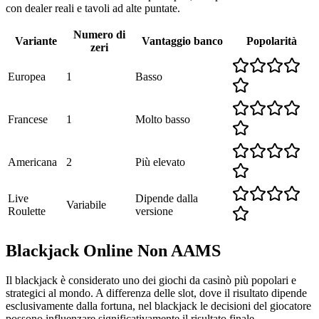
con dealer reali e tavoli ad alte puntate.
Numero di
Variante
Vantaggio banco
Popolarità
zeri
Europea
1
Basso
Francese
1
Molto basso
Americana
2
Più elevato
Live
Dipende dalla
Variabile
Roulette
versione
Blackjack Online Non AAMS
Il blackjack è considerato uno dei giochi da casinò più popolari e
strategici al mondo. A differenza delle slot, dove il risultato dipende
esclusivamente dalla fortuna, nel blackjack le decisioni del giocatore
possono influenzare significativamente il risultato finale.