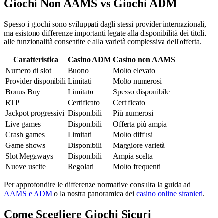
Giochi Non AAMS vs Giochi ADM
Spesso i giochi sono sviluppati dagli stessi provider internazionali,
ma esistono differenze importanti legate alla disponibilità dei titoli,
alle funzionalità consentite e alla varietà complessiva dell'offerta.
Caratteristica
Casino ADM
Casino non AAMS
Numero di slot
Buono
Molto elevato
Provider disponibili
Limitati
Molto numerosi
Bonus Buy
Limitato
Spesso disponibile
RTP
Certificato
Certificato
Jackpot progressivi
Disponibili
Più numerosi
Live games
Disponibili
Offerta più ampia
Crash games
Limitati
Molto diffusi
Game shows
Disponibili
Maggiore varietà
Slot Megaways
Disponibili
Ampia scelta
Nuove uscite
Regolari
Molto frequenti
Per approfondire le differenze normative consulta la guida ad
AAMS e ADM
o la nostra panoramica dei
casino online stranieri
.
Come Scegliere Giochi Sicuri