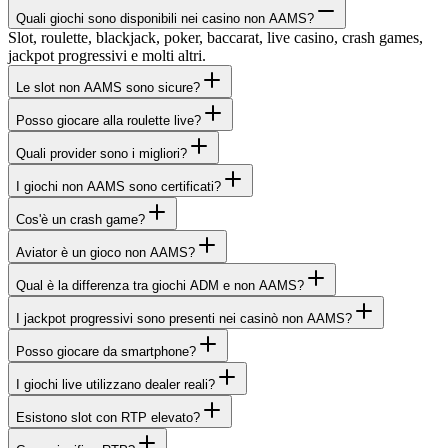
Quali giochi sono disponibili nei casino non AAMS?
Slot, roulette, blackjack, poker, baccarat, live casino, crash games,
jackpot progressivi e molti altri.
Le slot non AAMS sono sicure?
Posso giocare alla roulette live?
Quali provider sono i migliori?
I giochi non AAMS sono certificati?
Cos'è un crash game?
Aviator è un gioco non AAMS?
Qual è la differenza tra giochi ADM e non AAMS?
I jackpot progressivi sono presenti nei casinò non AAMS?
Posso giocare da smartphone?
I giochi live utilizzano dealer reali?
Esistono slot con RTP elevato?