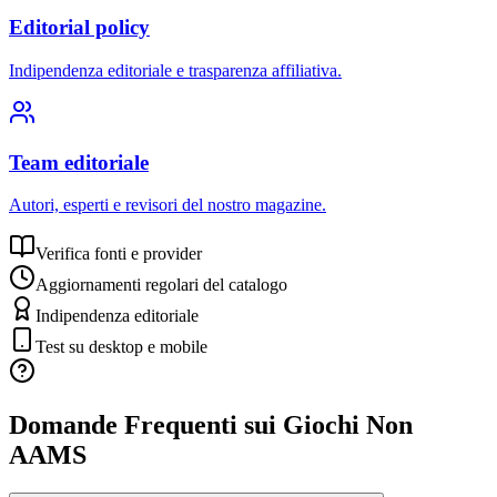
Editorial policy
Indipendenza editoriale e trasparenza affiliativa.
Team editoriale
Autori, esperti e revisori del nostro magazine.
Verifica fonti e provider
Aggiornamenti regolari del catalogo
Indipendenza editoriale
Test su desktop e mobile
Domande Frequenti sui Giochi Non
AAMS