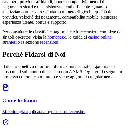
catalogo, provider affidabili, bonus competitivi, metodi di
pagamento sicuri e un'assistenza clienti efficiente. Quando
analizziamo un casinò valutiamo numero di giochi, qualità dei
provider, velocità dei pagamenti, compatibilità mobile, sicurezza,
esperienza utente, bonus e supporto.
Per consultare le classifiche aggiornate e le recensioni complete dei
singoli operatori visita la
homepage
, la guida ai
casino online
stranieri
o la sezione
recensioni
.
Perché Fidarsi di Noi
Il nostro obiettivo è fornire informazioni accurate, aggiornate e
trasparenti sul mondo dei casinò non AAMS. Ogni guida segue un
processo editoriale strutturato e viene aggiornata regolarmente.
Come testiamo
Metodologia applicata a ogni casinò recensito.