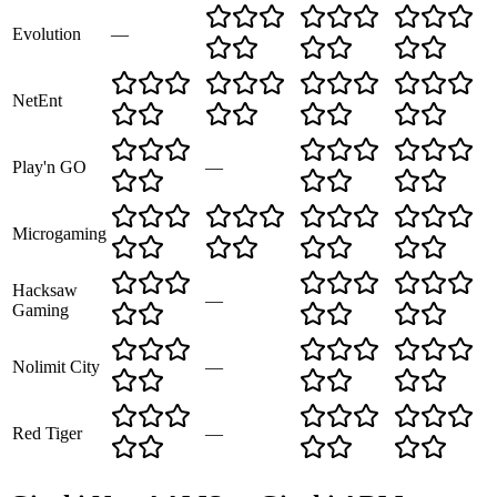
Evolution
—
NetEnt
Play'n GO
—
Microgaming
Hacksaw
—
Gaming
Nolimit City
—
Red Tiger
—