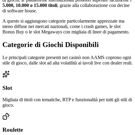
5.000, 10.000 o 15.000 titoli
, grazie alla collaborazione con decine
di software house.
A questo si aggiungono categorie particolarmente apprezzate ma
meno diffuse nei mercati nazionali, come i crash games, le slot
Bonus Buy o le slot Megaways con migliaia di linee di pagamento.
Categorie di Giochi Disponibili
Le principali categorie presenti nei casinò non AAMS coprono ogni
stile di gioco, dalle slot ad alta volatilità ai tavoli live con dealer reali.
Slot
Migliaia di titoli con tematiche, RTP e funzionalità per tutti gli stili di
gioco.
Roulette