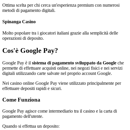
Ottima scelta per chi cerca un'esperienza premium con numerosi
metodi di pagamento digitali.
Spinanga Casino
Molto popolare tra i giocatori italiani grazie alla semplicità delle
operazioni di deposito.
Cos'è Google Pay?
Google Pay è il
sistema di pagamento sviluppato da Google
che
permette di effettuare acquisti online, nei negozi fisici e nei servizi
digitali utilizzando carte salvate nel proprio account Google.
Nei casino online Google Pay viene utilizzato principalmente per
effettuare depositi rapidi e sicuri.
Come Funziona
Google Pay agisce come intermediario tra il casino e la carta di
pagamento dell'utente.
Quando si effettua un deposito: