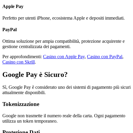
Apple Pay
Perfetto per utenti iPhone, ecosistema Apple e depositi immediati.
PayPal
Ottima soluzione per ampia compatibilità, protezione acquirente e
gestione centralizzata dei pagamenti.
Per approfondimenti:
Casino con Apple Pay
,
Casino con PayPal
,
Casino con Skrill
.
Google Pay è Sicuro?
Sì, Google Pay è considerato uno dei sistemi di pagamento più sicuri
attualmente disponibili.
Tokenizzazione
Google non trasmette il numero reale della carta. Ogni pagamento
utilizza un token temporaneo.
Protezione Dati