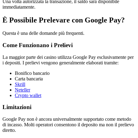
Una volta autorizzata la transazione, il saldo sarà disponibile
immediatamente.
È Possibile Prelevare con Google Pay?
Questa è una delle domande più frequenti.
Come Funzionano i Prelievi
La maggior parte dei casino utilizza Google Pay esclusivamente per
i depositi. I prelievi vengono generalmente elaborati tramite:
Bonifico bancario
Carta bancaria
Skrill
Neteller
Crypto wallet
Limitazioni
Google Pay non è ancora universalmente supportato come metodo
di incasso. Molti operatori consentono il deposito ma non il prelievo
diretto.