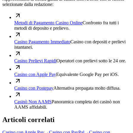
selezionate dalla redazione:
Metodi di Pagamento Casino Online
Confronto fra tutti i
metodi di deposito e prelievo.
Casino Pagamento Immediato
Casino con depositi e prelievi
istantanei.
Casino Prelievi Rapidi
Operatori con prelievi sotto le 24 ore.
Casino con Apple Pay
Equivalente Google Pay per iOS.
Casino con Postepay
Alternativa prepagata molto diffusa.
Casinò Non AAMS
Panoramica completa dei casinò non
AAMS affidabili.
Articoli correlati
Casino con Apple Pay
→
Casino con PayPal
→
Casino con