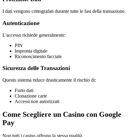
I dati vengono crittografati durante tutte le fasi della transazione.
Autenticazione
L'accesso richiede generalmente:
PIN
Impronta digitale
Riconoscimento facciale
Sicurezza delle Transazioni
Questo sistema riduce drasticamente il rischio di:
Furto dati
Clonazione carte
Accessi non autorizzati
Come Scegliere un Casino con Google
Pay
Non tutti i casino offrono la stessa qualità.