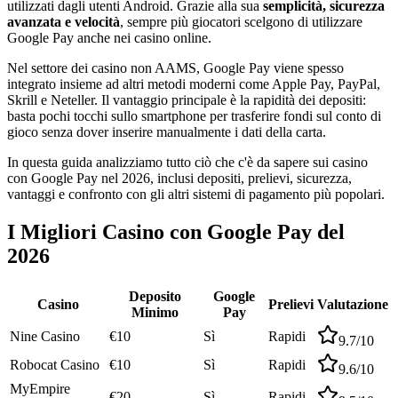
utilizzati dagli utenti Android. Grazie alla sua
semplicità, sicurezza
avanzata e velocità
, sempre più giocatori scelgono di utilizzare
Google Pay anche nei casino online.
Nel settore dei casino non AAMS, Google Pay viene spesso
integrato insieme ad altri metodi moderni come Apple Pay, PayPal,
Skrill e Neteller. Il vantaggio principale è la rapidità dei depositi:
basta pochi tocchi sullo smartphone per trasferire fondi sul conto di
gioco senza dover inserire manualmente i dati della carta.
In questa guida analizziamo tutto ciò che c'è da sapere sui casino
con Google Pay nel 2026, inclusi depositi, prelievi, sicurezza,
vantaggi e confronto con gli altri sistemi di pagamento più popolari.
I Migliori Casino con Google Pay del
2026
Deposito
Google
Casino
Prelievi
Valutazione
Minimo
Pay
Nine Casino
€10
Sì
Rapidi
9.7/10
Robocat Casino
€10
Sì
Rapidi
9.6/10
MyEmpire
€20
Sì
Rapidi