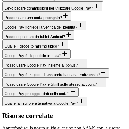
Devo pagare commissioni per utilizzare Google Pay?
Posso usare una carta prepagata?
Google Pay richiede la verifica dell'identità?
Posso depositare da tablet Android?
Qual è il deposito minimo tipico?
Google Pay è disponibile in Italia?
Posso usare Google Pay insieme ai bonus?
Google Pay è migliore di una carta bancaria tradizionale?
Posso usare Google Pay e Skrill sullo stesso account?
Google Pay protegge i dati della carta?
Qual è la migliore alternativa a Google Pay?
Risorse correlate
Approfondisci la nostra guida ai casino non AAMS con le risorse