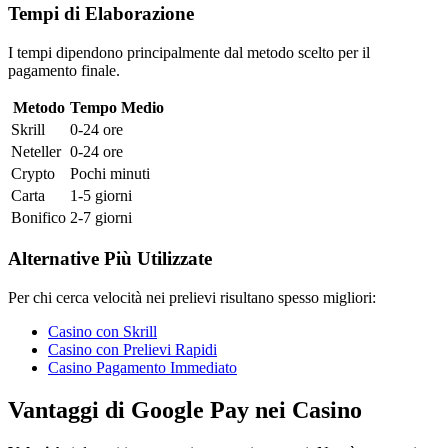
Tempi di Elaborazione
I tempi dipendono principalmente dal metodo scelto per il
pagamento finale.
Metodo
Tempo Medio
Skrill
0-24 ore
Neteller
0-24 ore
Crypto
Pochi minuti
Carta
1-5 giorni
Bonifico
2-7 giorni
Alternative Più Utilizzate
Per chi cerca velocità nei prelievi risultano spesso migliori:
Casino con Skrill
Casino con Prelievi Rapidi
Casino Pagamento Immediato
Vantaggi di Google Pay nei Casino