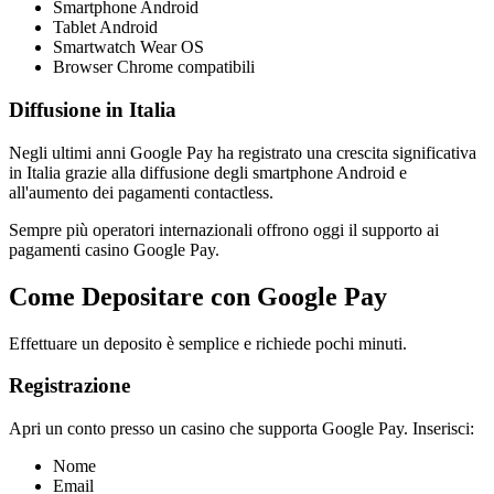
Smartphone Android
Tablet Android
Smartwatch Wear OS
Browser Chrome compatibili
Diffusione in Italia
Negli ultimi anni Google Pay ha registrato una crescita significativa
in Italia grazie alla diffusione degli smartphone Android e
all'aumento dei pagamenti contactless.
Sempre più operatori internazionali offrono oggi il supporto ai
pagamenti casino Google Pay.
Come Depositare con Google Pay
Effettuare un deposito è semplice e richiede pochi minuti.
Registrazione
Apri un conto presso un casino che supporta Google Pay. Inserisci:
Nome
Email