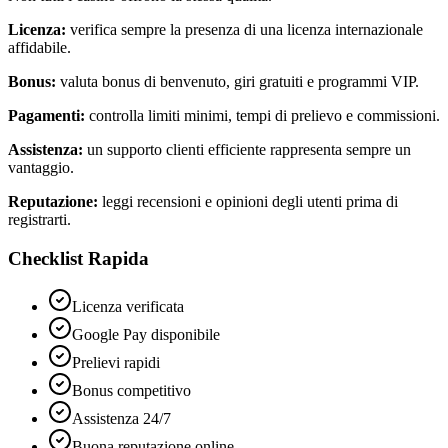
Licenza:
verifica sempre la presenza di una licenza internazionale
affidabile.
Bonus:
valuta bonus di benvenuto, giri gratuiti e programmi VIP.
Pagamenti:
controlla limiti minimi, tempi di prelievo e commissioni.
Assistenza:
un supporto clienti efficiente rappresenta sempre un
vantaggio.
Reputazione:
leggi recensioni e opinioni degli utenti prima di
registrarti.
Checklist Rapida
Licenza verificata
Google Pay disponibile
Prelievi rapidi
Bonus competitivo
Assistenza 24/7
Buona reputazione online