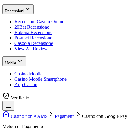
Recensioni
Recensioni Casino Online
20Bet Recensione
Rabona Recensione
Powbet Recensione
Casoola Recensione
View All Reviews
Mobile
Casino Mobile
Casino Mobile Smartphone
App Casino
Verificato
Casino non AAMS
Pagamenti
Casino con Google Pay
Metodi di Pagamento