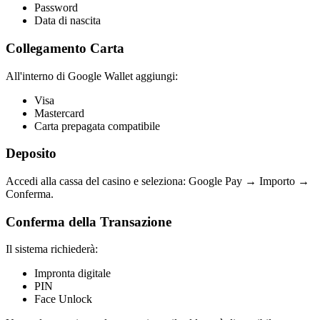
Password
Data di nascita
Collegamento Carta
All'interno di Google Wallet aggiungi:
Visa
Mastercard
Carta prepagata compatibile
Deposito
Accedi alla cassa del casino e seleziona: Google Pay → Importo →
Conferma.
Conferma della Transazione
Il sistema richiederà:
Impronta digitale
PIN
Face Unlock