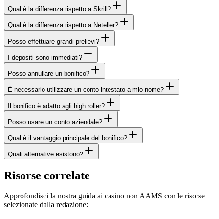
Qual è la differenza rispetto a Skrill?
Qual è la differenza rispetto a Neteller?
Posso effettuare grandi prelievi?
I depositi sono immediati?
Posso annullare un bonifico?
È necessario utilizzare un conto intestato a mio nome?
Il bonifico è adatto agli high roller?
Posso usare un conto aziendale?
Qual è il vantaggio principale del bonifico?
Quali alternative esistono?
Risorse correlate
Approfondisci la nostra guida ai casino non AAMS con le risorse
selezionate dalla redazione: