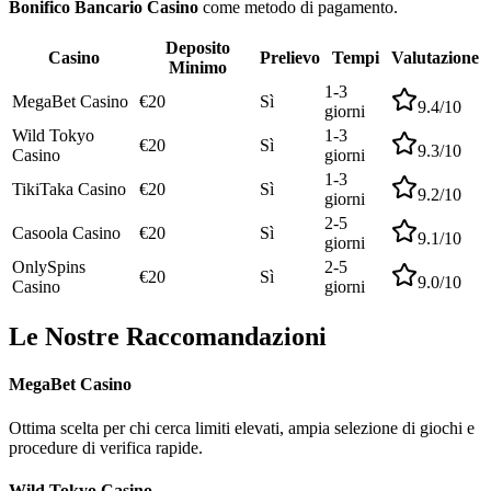
Bonifico Bancario Casino
come metodo di pagamento.
Deposito
Casino
Prelievo
Tempi
Valutazione
Minimo
1-3
MegaBet Casino
€20
Sì
9.4/10
giorni
Wild Tokyo
1-3
€20
Sì
9.3/10
Casino
giorni
1-3
TikiTaka Casino
€20
Sì
9.2/10
giorni
2-5
Casoola Casino
€20
Sì
9.1/10
giorni
OnlySpins
2-5
€20
Sì
9.0/10
Casino
giorni
Le Nostre Raccomandazioni
MegaBet Casino
Ottima scelta per chi cerca limiti elevati, ampia selezione di giochi e
procedure di verifica rapide.
Wild Tokyo Casino