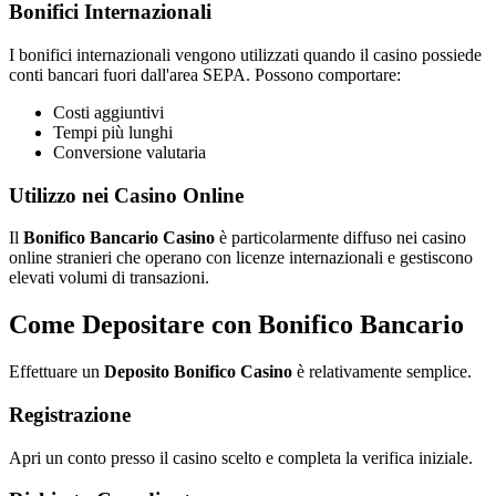
Bonifici Internazionali
I bonifici internazionali vengono utilizzati quando il casino possiede
conti bancari fuori dall'area SEPA. Possono comportare:
Costi aggiuntivi
Tempi più lunghi
Conversione valutaria
Utilizzo nei Casino Online
Il
Bonifico Bancario Casino
è particolarmente diffuso nei casino
online stranieri che operano con licenze internazionali e gestiscono
elevati volumi di transazioni.
Come Depositare con Bonifico Bancario
Effettuare un
Deposito Bonifico Casino
è relativamente semplice.
Registrazione
Apri un conto presso il casino scelto e completa la verifica iniziale.