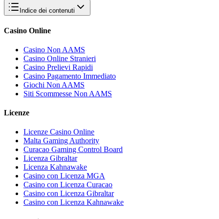
Indice dei contenuti
Casino Online
Casino Non AAMS
Casino Online Stranieri
Casino Prelievi Rapidi
Casino Pagamento Immediato
Giochi Non AAMS
Siti Scommesse Non AAMS
Licenze
Licenze Casino Online
Malta Gaming Authority
Curacao Gaming Control Board
Licenza Gibraltar
Licenza Kahnawake
Casino con Licenza MGA
Casino con Licenza Curacao
Casino con Licenza Gibraltar
Casino con Licenza Kahnawake