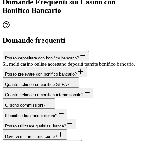
Domande Frequenti sui Casino con
Bonifico Bancario
Domande frequenti
Posso depositare con bonifico bancario?
Sì, molti casino online accettano depositi tramite bonifico bancario.
Posso prelevare con bonifico bancario?
Quanto richiede un bonifico SEPA?
Quanto richiede un bonifico internazionale?
Ci sono commissioni?
Il bonifico bancario è sicuro?
Posso utilizzare qualsiasi banca?
Devo verificare il mio conto?