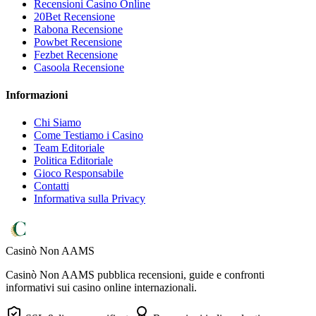
Recensioni Casino Online
20Bet Recensione
Rabona Recensione
Powbet Recensione
Fezbet Recensione
Casoola Recensione
Informazioni
Chi Siamo
Come Testiamo i Casino
Team Editoriale
Politica Editoriale
Gioco Responsabile
Contatti
Informativa sulla Privacy
Casinò
Non AAMS
Casinò Non AAMS pubblica recensioni, guide e confronti
informativi sui casino online internazionali.