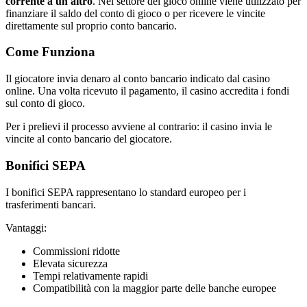
corrente a un altro
. Nel settore del gioco online viene utilizzato per
finanziare il saldo del conto di gioco o per ricevere le vincite
direttamente sul proprio conto bancario.
Come Funziona
Il giocatore invia denaro al conto bancario indicato dal casino
online. Una volta ricevuto il pagamento, il casino accredita i fondi
sul conto di gioco.
Per i prelievi il processo avviene al contrario: il casino invia le
vincite al conto bancario del giocatore.
Bonifici SEPA
I bonifici SEPA rappresentano lo standard europeo per i
trasferimenti bancari.
Vantaggi:
Commissioni ridotte
Elevata sicurezza
Tempi relativamente rapidi
Compatibilità con la maggior parte delle banche europee