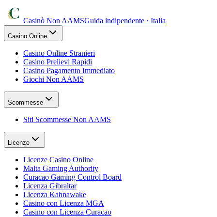
Casinò
Non AAMS
Guida indipendente · Italia
Casino Online
Casino Online Stranieri
Casino Prelievi Rapidi
Casino Pagamento Immediato
Giochi Non AAMS
Scommesse
Siti Scommesse Non AAMS
Licenze
Licenze Casino Online
Malta Gaming Authority
Curacao Gaming Control Board
Licenza Gibraltar
Licenza Kahnawake
Casino con Licenza MGA
Casino con Licenza Curacao