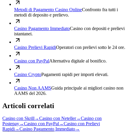
Metodi di Pagamento Casino Online
Confronto fra tutti i
metodi di deposito e prelievo.
Casino Pagamento Immediato
Casino con depositi e prelievi
istantanei.
Casino Prelievi Rapidi
Operatori con prelievi sotto le 24 ore.
Casino con PayPal
Alternativa digitale al bonifico.
Casino Crypto
Pagamenti rapidi per importi elevati.
Casino Non AAMS
Guida principale ai migliori casino non
AAMS del 2026.
Articoli correlati
Casino con Skrill
→
Casino con Neteller
→
Casino con
Postepay
→
Casino con PayPal
→
Casino con Prelievi
Rapidi
→
Casino Pagamento Immediato
→