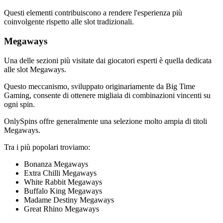
Questi elementi contribuiscono a rendere l'esperienza più
coinvolgente rispetto alle slot tradizionali.
Megaways
Una delle sezioni più visitate dai giocatori esperti è quella dedicata
alle slot Megaways.
Questo meccanismo, sviluppato originariamente da Big Time
Gaming, consente di ottenere migliaia di combinazioni vincenti su
ogni spin.
OnlySpins offre generalmente una selezione molto ampia di titoli
Megaways.
Tra i più popolari troviamo:
Bonanza Megaways
Extra Chilli Megaways
White Rabbit Megaways
Buffalo King Megaways
Madame Destiny Megaways
Great Rhino Megaways