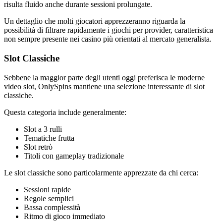
risulta fluido anche durante sessioni prolungate.
Un dettaglio che molti giocatori apprezzeranno riguarda la
possibilità di filtrare rapidamente i giochi per provider, caratteristica
non sempre presente nei casino più orientati al mercato generalista.
Slot Classiche
Sebbene la maggior parte degli utenti oggi preferisca le moderne
video slot, OnlySpins mantiene una selezione interessante di slot
classiche.
Questa categoria include generalmente:
Slot a 3 rulli
Tematiche frutta
Slot retrò
Titoli con gameplay tradizionale
Le slot classiche sono particolarmente apprezzate da chi cerca:
Sessioni rapide
Regole semplici
Bassa complessità
Ritmo di gioco immediato