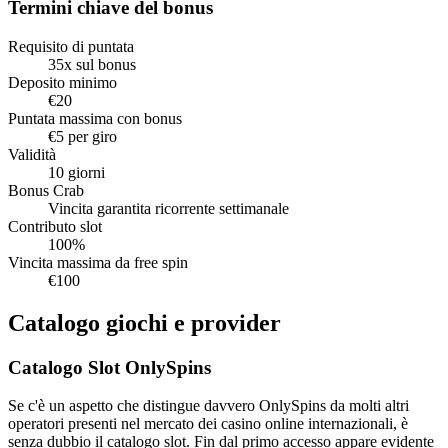
Termini chiave del bonus
Requisito di puntata
35x sul bonus
Deposito minimo
€20
Puntata massima con bonus
€5 per giro
Validità
10 giorni
Bonus Crab
Vincita garantita ricorrente settimanale
Contributo slot
100%
Vincita massima da free spin
€100
Catalogo giochi e provider
Catalogo Slot OnlySpins
Se c'è un aspetto che distingue davvero OnlySpins da molti altri
operatori presenti nel mercato dei casino online internazionali, è
senza dubbio il catalogo slot. Fin dal primo accesso appare evidente