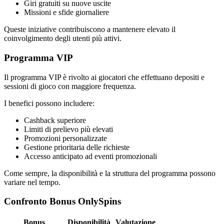
Giri gratuiti su nuove uscite
Missioni e sfide giornaliere
Queste iniziative contribuiscono a mantenere elevato il
coinvolgimento degli utenti più attivi.
Programma VIP
Il programma VIP è rivolto ai giocatori che effettuano depositi e
sessioni di gioco con maggiore frequenza.
I benefici possono includere:
Cashback superiore
Limiti di prelievo più elevati
Promozioni personalizzate
Gestione prioritaria delle richieste
Accesso anticipato ad eventi promozionali
Come sempre, la disponibilità e la struttura del programma possono
variare nel tempo.
Confronto Bonus OnlySpins
Bonus
Disponibilità
Valutazione