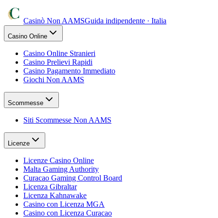
Casinò
Non AAMS
Guida indipendente · Italia
Casino Online
Casino Online Stranieri
Casino Prelievi Rapidi
Casino Pagamento Immediato
Giochi Non AAMS
Scommesse
Siti Scommesse Non AAMS
Licenze
Licenze Casino Online
Malta Gaming Authority
Curacao Gaming Control Board
Licenza Gibraltar
Licenza Kahnawake
Casino con Licenza MGA
Casino con Licenza Curacao