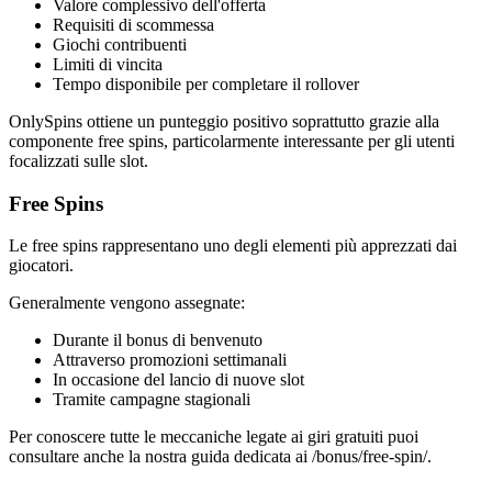
Valore complessivo dell'offerta
Requisiti di scommessa
Giochi contribuenti
Limiti di vincita
Tempo disponibile per completare il rollover
OnlySpins ottiene un punteggio positivo soprattutto grazie alla
componente free spins, particolarmente interessante per gli utenti
focalizzati sulle slot.
Free Spins
Le free spins rappresentano uno degli elementi più apprezzati dai
giocatori.
Generalmente vengono assegnate:
Durante il bonus di benvenuto
Attraverso promozioni settimanali
In occasione del lancio di nuove slot
Tramite campagne stagionali
Per conoscere tutte le meccaniche legate ai giri gratuiti puoi
consultare anche la nostra guida dedicata ai /bonus/free-spin/.