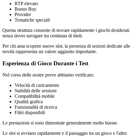
RTP elevato
Bonus Buy
Provider
Tematiche speciali
Questa struttura consente di trovare rapidamente i giochi desiderati
senza dover navigare tra centinaia di titoli.
Per chi ama scoprire nuove slot, la presenza di sezioni dedicate alle
novità rappresenta un valore aggiunto importante.
Esperienza di Gioco Durante i Test
Nel corso delle nostre prove abbiamo verificato:
Velocità di caricamento
Stabilità delle sessioni
Compatibilità mobile
Qualità grafica
Funzionalità di ricerca
Filtri disponibili
Le prestazioni si sono dimostrate generalmente molto buone.
Le slot si avviano rapidamente e il passaggio tra un gioco e l'altro