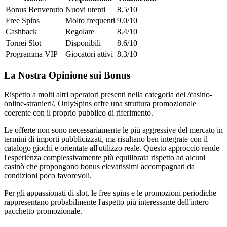
Bonus Benvenuto
Nuovi utenti
8.5/10
Free Spins
Molto frequenti
9.0/10
Cashback
Regolare
8.4/10
Tornei Slot
Disponibili
8.6/10
Programma VIP
Giocatori attivi
8.3/10
La Nostra Opinione sui Bonus
Rispetto a molti altri operatori presenti nella categoria dei /casino-
online-stranieri/, OnlySpins offre una struttura promozionale
coerente con il proprio pubblico di riferimento.
Le offerte non sono necessariamente le più aggressive del mercato in
termini di importi pubblicizzati, ma risultano ben integrate con il
catalogo giochi e orientate all'utilizzo reale. Questo approccio rende
l'esperienza complessivamente più equilibrata rispetto ad alcuni
casinò che propongono bonus elevatissimi accompagnati da
condizioni poco favorevoli.
Per gli appassionati di slot, le free spins e le promozioni periodiche
rappresentano probabilmente l'aspetto più interessante dell'intero
pacchetto promozionale.