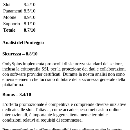
Slot
9.2/10
Pagamenti
8.5/10
Mobile
8.9/10
Supporto
8.1/10
Totale
8.7/10
Analisi del Punteggio
Sicurezza – 8.8/10
OnlySpins implementa protocolli di sicurezza standard del settore,
inclusa la crittografia SSL per la protezione dei dati e collaborazioni
con software provider certificati. Durante la nostra analisi non sono
emersi elementi che facciano dubitare della sicurezza generale della
piattaforma.
Bonus – 8.4/10
L'offerta promozionale è competitiva e comprende diverse iniziative
dedicate alle slot. Tuttavia, come accade spesso nei casino online
internazionali, è importante leggere attentamente termini e
condizioni relativi ai requisiti di scommessa.
Per approfondire le offerte disponibili consigliamo anche la nostra