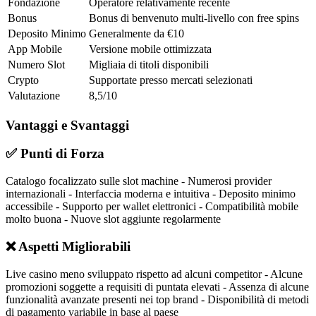
Fondazione
Operatore relativamente recente
Bonus
Bonus di benvenuto multi-livello con free spins
Deposito Minimo
Generalmente da €10
App Mobile
Versione mobile ottimizzata
Numero Slot
Migliaia di titoli disponibili
Crypto
Supportate presso mercati selezionati
Valutazione
8,5/10
Vantaggi e Svantaggi
✅ Punti di Forza
Catalogo focalizzato sulle slot machine - Numerosi provider
internazionali - Interfaccia moderna e intuitiva - Deposito minimo
accessibile - Supporto per wallet elettronici - Compatibilità mobile
molto buona - Nuove slot aggiunte regolarmente
❌ Aspetti Migliorabili
Live casino meno sviluppato rispetto ad alcuni competitor - Alcune
promozioni soggette a requisiti di puntata elevati - Assenza di alcune
funzionalità avanzate presenti nei top brand - Disponibilità di metodi
di pagamento variabile in base al paese