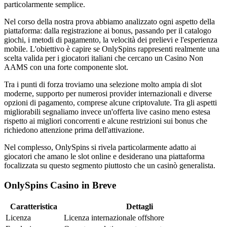
particolarmente semplice.
Nel corso della nostra prova abbiamo analizzato ogni aspetto della
piattaforma: dalla registrazione ai bonus, passando per il catalogo
giochi, i metodi di pagamento, la velocità dei prelievi e l'esperienza
mobile. L'obiettivo è capire se OnlySpins rappresenti realmente una
scelta valida per i giocatori italiani che cercano un Casino Non
AAMS con una forte componente slot.
Tra i punti di forza troviamo una selezione molto ampia di slot
moderne, supporto per numerosi provider internazionali e diverse
opzioni di pagamento, comprese alcune criptovalute. Tra gli aspetti
migliorabili segnaliamo invece un'offerta live casino meno estesa
rispetto ai migliori concorrenti e alcune restrizioni sui bonus che
richiedono attenzione prima dell'attivazione.
Nel complesso, OnlySpins si rivela particolarmente adatto ai
giocatori che amano le slot online e desiderano una piattaforma
focalizzata su questo segmento piuttosto che un casinò generalista.
OnlySpins Casino in Breve
Caratteristica
Dettagli
Licenza
Licenza internazionale offshore