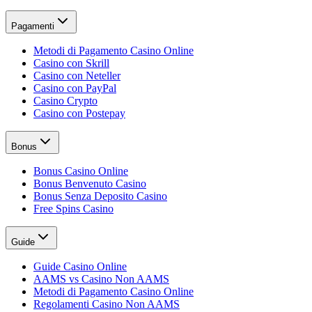
Pagamenti
Metodi di Pagamento Casino Online
Casino con Skrill
Casino con Neteller
Casino con PayPal
Casino Crypto
Casino con Postepay
Bonus
Bonus Casino Online
Bonus Benvenuto Casino
Bonus Senza Deposito Casino
Free Spins Casino
Guide
Guide Casino Online
AAMS vs Casino Non AAMS
Metodi di Pagamento Casino Online
Regolamenti Casino Non AAMS