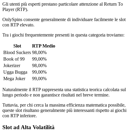
Gli utenti più esperti prestano particolare attenzione al Return To
Player (RTP).
OnlySpins consente generalmente di individuare facilmente le slot
con RTP elevato.
Tra i giochi frequentemente presenti in questa categoria troviamo:
Slot
RTP Medio
Blood Suckers
98,00%
Book of 99
99,00%
Jokerizer
98,00%
Ugga Bugga
99,00%
Mega Joker
99,00%
Naturalmente il RTP rappresenta una statistica teorica calcolata sul
lungo periodo e non garantisce risultati nel breve termine.
Tuttavia, per chi cerca la massima efficienza matematica possibile,
queste slot risultano generalmente più interessanti rispetto ai giochi
con RTP inferiore.
Slot ad Alta Volatilità