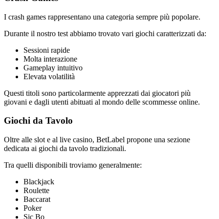
I crash games rappresentano una categoria sempre più popolare.
Durante il nostro test abbiamo trovato vari giochi caratterizzati da:
Sessioni rapide
Molta interazione
Gameplay intuitivo
Elevata volatilità
Questi titoli sono particolarmente apprezzati dai giocatori più
giovani e dagli utenti abituati al mondo delle scommesse online.
Giochi da Tavolo
Oltre alle slot e al live casino, BetLabel propone una sezione
dedicata ai giochi da tavolo tradizionali.
Tra quelli disponibili troviamo generalmente:
Blackjack
Roulette
Baccarat
Poker
Sic Bo