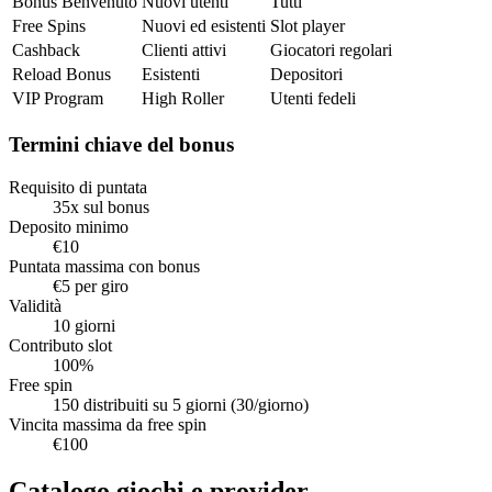
Bonus Benvenuto
Nuovi utenti
Tutti
Free Spins
Nuovi ed esistenti
Slot player
Cashback
Clienti attivi
Giocatori regolari
Reload Bonus
Esistenti
Depositori
VIP Program
High Roller
Utenti fedeli
Termini chiave del bonus
Requisito di puntata
35x sul bonus
Deposito minimo
€10
Puntata massima con bonus
€5 per giro
Validità
10 giorni
Contributo slot
100%
Free spin
150 distribuiti su 5 giorni (30/giorno)
Vincita massima da free spin
€100
Catalogo giochi e provider