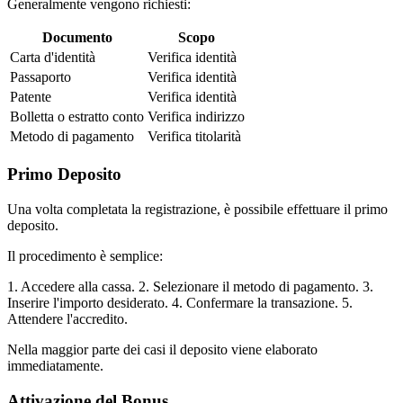
Generalmente vengono richiesti:
Documento
Scopo
Carta d'identità
Verifica identità
Passaporto
Verifica identità
Patente
Verifica identità
Bolletta o estratto conto
Verifica indirizzo
Metodo di pagamento
Verifica titolarità
Primo Deposito
Una volta completata la registrazione, è possibile effettuare il primo
deposito.
Il procedimento è semplice:
1. Accedere alla cassa. 2. Selezionare il metodo di pagamento. 3.
Inserire l'importo desiderato. 4. Confermare la transazione. 5.
Attendere l'accredito.
Nella maggior parte dei casi il deposito viene elaborato
immediatamente.
Attivazione del Bonus