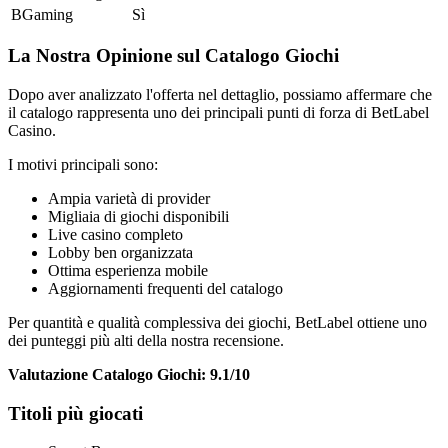
BGaming
Sì
La Nostra Opinione sul Catalogo Giochi
Dopo aver analizzato l'offerta nel dettaglio, possiamo affermare che
il catalogo rappresenta uno dei principali punti di forza di BetLabel
Casino.
I motivi principali sono:
Ampia varietà di provider
Migliaia di giochi disponibili
Live casino completo
Lobby ben organizzata
Ottima esperienza mobile
Aggiornamenti frequenti del catalogo
Per quantità e qualità complessiva dei giochi, BetLabel ottiene uno
dei punteggi più alti della nostra recensione.
Valutazione Catalogo Giochi: 9.1/10
Titoli più giocati