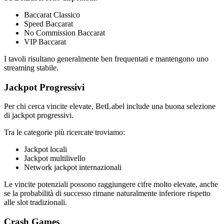
Baccarat Classico
Speed Baccarat
No Commission Baccarat
VIP Baccarat
I tavoli risultano generalmente ben frequentati e mantengono uno
streaming stabile.
Jackpot Progressivi
Per chi cerca vincite elevate, BetLabel include una buona selezione
di jackpot progressivi.
Tra le categorie più ricercate troviamo:
Jackpot locali
Jackpot multilivello
Network jackpot internazionali
Le vincite potenziali possono raggiungere cifre molto elevate, anche
se la probabilità di successo rimane naturalmente inferiore rispetto
alle slot tradizionali.
Crash Games