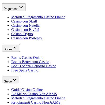
Pagamenti
Metodi di Pagamento Casino Online
Casino con Skrill
Casino con Neteller
Casino con PayPal
Casino Crypto
Casino con Postepay
Bonus
Bonus Casino Online
Bonus Benvenuto Casino
Bonus Senza Deposito Casino
Free Spins Casino
Guide
Guide Casino Online
AAMS vs Casino Non AAMS
Metodi di Pagamento Casino Online
Regolamenti Casino Non AAMS