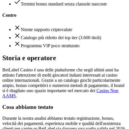
Termini bonus standard senza clausole nascoste
Contro
Niente supporto criptovalute
Catalogo più ridotto dei top tier (3.600 titoli)
Programma VIP poco strutturato
Storia e operatore
BetLabel Casino è una delle piattaforme che negli ultimi anni ha
attirato l'attenzione di molti giocatori italiani interessati ai casino
online internazionali. Grazie a un catalogo giochi particolarmente
ampio, bonus competitivi e numerosi metodi di pagamento, il brand
si è ritagliato uno spazio importante nel mercato dei
Casino Non
AAMS
.
Cosa abbiamo testato
Durante la nostra analisi abbiamo testato registrazione, bonus,
velocità dei pagamenti, esperienza mobile e qualità dell'assistenza
clienti per capire se BetLabel sia davvero una scelta valida nel 2026