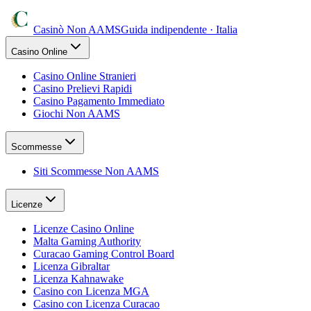
Casinò
Non AAMS
Guida indipendente · Italia
Casino Online
Casino Online Stranieri
Casino Prelievi Rapidi
Casino Pagamento Immediato
Giochi Non AAMS
Scommesse
Siti Scommesse Non AAMS
Licenze
Licenze Casino Online
Malta Gaming Authority
Curacao Gaming Control Board
Licenza Gibraltar
Licenza Kahnawake
Casino con Licenza MGA
Casino con Licenza Curacao