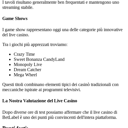
I tavoli risultano generalmente ben frequentati e mantengono uno
streaming stabile.
Game Shows
I game show rappresentano oggi una delle categorie più innovative
del live casino.
Tra i giochi più apprezzati troviamo:
Crazy Time
Sweet Bonanza CandyLand
Monopoly Live
Dream Catcher
Mega Wheel
Questi titoli combinano elementi tipici dei casinò tradizionali con
meccaniche ispirate ai programmi televisivi.
La Nostra Valutazione del Live Casino
Dopo diverse ore di test possiamo affermare che il live casino di
BetLabel è uno dei punti più convincenti dell'intera piattaforma.