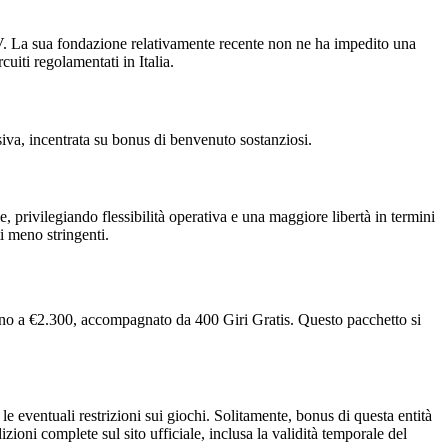
V. La sua fondazione relativamente recente non ne ha impedito una
uiti regolamentati in Italia.
siva, incentrata su bonus di benvenuto sostanziosi.
 privilegiando flessibilità operativa e una maggiore libertà in termini
i meno stringenti.
ino a €2.300, accompagnato da 400 Giri Gratis. Questo pacchetto si
le eventuali restrizioni sui giochi. Solitamente, bonus di questa entità
zioni complete sul sito ufficiale, inclusa la validità temporale del