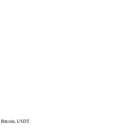
y, Bitcoin, USDT