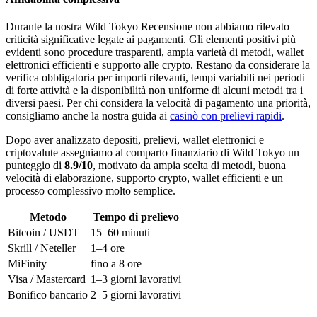
Durante la nostra Wild Tokyo Recensione non abbiamo rilevato
criticità significative legate ai pagamenti. Gli elementi positivi più
evidenti sono procedure trasparenti, ampia varietà di metodi, wallet
elettronici efficienti e supporto alle crypto. Restano da considerare la
verifica obbligatoria per importi rilevanti, tempi variabili nei periodi
di forte attività e la disponibilità non uniforme di alcuni metodi tra i
diversi paesi. Per chi considera la velocità di pagamento una priorità,
consigliamo anche la nostra guida ai
casinò con prelievi rapidi
.
Dopo aver analizzato depositi, prelievi, wallet elettronici e
criptovalute assegniamo al comparto finanziario di Wild Tokyo un
punteggio di
8.9/10
, motivato da ampia scelta di metodi, buona
velocità di elaborazione, supporto crypto, wallet efficienti e un
processo complessivo molto semplice.
Metodo
Tempo di prelievo
Bitcoin / USDT
15–60 minuti
Skrill / Neteller
1–4 ore
MiFinity
fino a 8 ore
Visa / Mastercard
1–3 giorni lavorativi
Bonifico bancario
2–5 giorni lavorativi