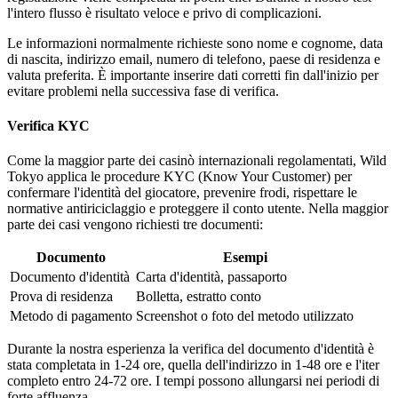
l'intero flusso è risultato veloce e privo di complicazioni.
Le informazioni normalmente richieste sono nome e cognome, data
di nascita, indirizzo email, numero di telefono, paese di residenza e
valuta preferita. È importante inserire dati corretti fin dall'inizio per
evitare problemi nella successiva fase di verifica.
Verifica KYC
Come la maggior parte dei casinò internazionali regolamentati, Wild
Tokyo applica le procedure KYC (Know Your Customer) per
confermare l'identità del giocatore, prevenire frodi, rispettare le
normative antiriciclaggio e proteggere il conto utente. Nella maggior
parte dei casi vengono richiesti tre documenti:
Documento
Esempi
Documento d'identità
Carta d'identità, passaporto
Prova di residenza
Bolletta, estratto conto
Metodo di pagamento
Screenshot o foto del metodo utilizzato
Durante la nostra esperienza la verifica del documento d'identità è
stata completata in 1-24 ore, quella dell'indirizzo in 1-48 ore e l'iter
completo entro 24-72 ore. I tempi possono allungarsi nei periodi di
forte affluenza.