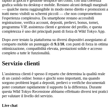
rapido ai giochi e gestione semplice del conto, con una coerenza
grafica solida tra desktop e mobile. Restano alcuni dettagli marginali
— qualche menu raggiungibile in modo meno diretto e promozioni a
tratti meno visibili su schermi piccoli — che non compromettono
l'esperienza complessiva. Da smartphone restano accessibili
registrazione, verifica account, depositi, prelievi, bonus, tornei,
programma VIP, assistenza clienti e gestione del profilo, e questa
completezza è uno dei principali punti di forza di Wild Tokyo App.
Dopo aver testato la piattaforma su diversi dispositivi assegniamo al
comparto mobile un punteggio di
9.1/10
, con punti di forza in ottima
ottimizzazione, compatibilità elevata, prestazioni solide e accesso
completo a tutte le funzionalità.
Servizio clienti
L'assistenza clienti è spesso il reparto che determina la qualità reale
di un casinò online: bonus e giochi sono importanti, ma quando
sorgono problemi legati a depositi, prelievi o verifiche documentali
poter contattare rapidamente il supporto fa la differenza. Durante
questa Wild Tokyo Recensione abbiamo effettuato diversi test pratici
per valutare il livello del servizio.
Live chat