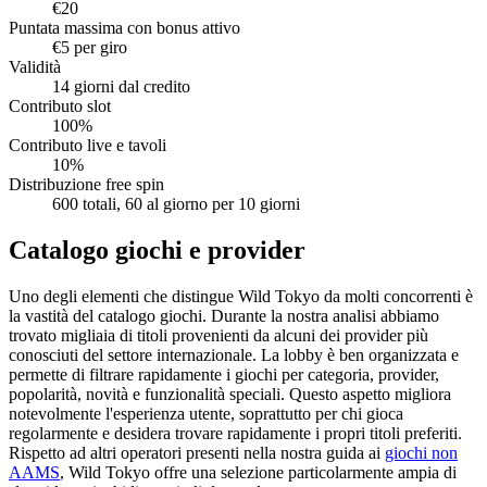
€20
Puntata massima con bonus attivo
€5 per giro
Validità
14 giorni dal credito
Contributo slot
100%
Contributo live e tavoli
10%
Distribuzione free spin
600 totali, 60 al giorno per 10 giorni
Catalogo giochi e provider
Uno degli elementi che distingue Wild Tokyo da molti concorrenti è
la vastità del catalogo giochi. Durante la nostra analisi abbiamo
trovato migliaia di titoli provenienti da alcuni dei provider più
conosciuti del settore internazionale. La lobby è ben organizzata e
permette di filtrare rapidamente i giochi per categoria, provider,
popolarità, novità e funzionalità speciali. Questo aspetto migliora
notevolmente l'esperienza utente, soprattutto per chi gioca
regolarmente e desidera trovare rapidamente i propri titoli preferiti.
Rispetto ad altri operatori presenti nella nostra guida ai
giochi non
AAMS
, Wild Tokyo offre una selezione particolarmente ampia di