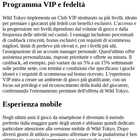
Programma VIP e fedeltà
Wild Tokyo implementa un Club VIP strutturato su più livelli, ideato
per premiare i giocatori più fedeli con benefici esclusivi. L'accesso e
la progressione nei livelli dipendono dal volume di gioco e dalla
frequenza delle attività sul casinò. I vantaggi includono percentuali
di cashback crescenti, bonus esclusivi con requisiti di scommessa
migliori, limiti di prelievo più elevati e, per i livelli più alti,
l'assegnazione di un account manager personale. Quest'ultimo offre
assistenza personalizzata, risposte prioritarie e offerte su misura. Il
cashback, ad esempio, può variare da un 5% a un 15% settimanale
sulle perdite nette, con termini e condizioni che specificano i giochi
idonei e i requisiti di scommessa sul bonus ricevuto. L'esperienza
VIP mira a creare un ambiente di gioco più gratificante, con un
focus sui privilegi e sul riconoscimento della lealtà del giocatore,
confermando l'orientamento premium dell'offerta di Wild Tokyo.
Esperienza mobile
Negli ultimi anni il gioco da smartphone è diventato il metodo
preferito dalla maggior parte degli utenti e abbiamo quindi dedicato
particolare attenzione alla versione mobile di Wild Tokyo. Dopo
diversi giorni di utilizzo possiamo affermare che la piattaforma è ben
ottimizzata, capace di competere con i principali casinò