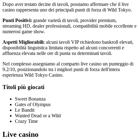
Dopo aver testato decine di tavoli, possiamo affermare che il live
casino rappresenta uno dei principali punti di forza di Wild Tokyo.
Punti Positivi:
grande varietà di tavoli, provider premium,
streaming HD, dealer professionali, compatibilità mobile eccellente e
numerosi game show.
Aspetti Migliorabili:
alcuni tavoli VIP richiedono bankroll elevati,
disponibilità linguistica limitata rispetto ad alcuni concorrenti e
affluenza elevata nelle ore di punta su determinati tavoli.
Nel complesso assegniamo al comparto live casino un punteggio di
9.2/10, posizionandolo tra i migliori punti di forza dell'intera
esperienza Wild Tokyo Casino.
Titoli più giocati
Sweet Bonanza
Gates of Olympus
Le Bandit
Wanted Dead or a Wild
Crazy Time
Live casino