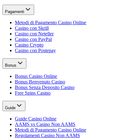
Pagamenti
Metodi di Pagamento Casino Online
Casino con Skrill
Casino con Neteller
Casino con PayPal
Casino Crypto
Casino con Postepay
Bonus
Bonus Casino Online
Bonus Benvenuto Casino
Bonus Senza Deposito Casino
Free Spins Casino
Guide
Guide Casino Online
AAMS vs Casino Non AAMS
Metodi di Pagamento Casino Online
Regolamenti Casino Non AAMS