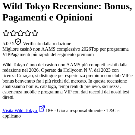
Wild Tokyo
Recensione: Bonus,
Pagamenti e Opinioni
5.0
/ 5
Verificato dalla redazione
Migliore casinò non AAMS complessivo 2026
Top per programma
VIP
Pagamenti più rapidi del segmento premium
Wild Tokyo è uno dei casinò non AAMS più completi testati dalla
redazione nel 2026. Operato da Hollycorn N.V. dal 2023 con
licenza Curaçao, si distingue per esperienza premium con club VIP e
bonus benvenuto fra i più ricchi del mercato. In questa recensione
analizziamo bonus, catalogo, tempi reali di prelievo, sicurezza,
esperienza mobile e programma VIP con dati raccolti dai nostri test
diretti.
Visita
Wild Tokyo
18+ · Gioca responsabilmente · T&C si
applicano