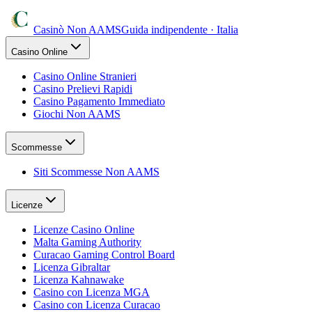
Casinò
Non AAMS
Guida indipendente · Italia
Casino Online
Casino Online Stranieri
Casino Prelievi Rapidi
Casino Pagamento Immediato
Giochi Non AAMS
Scommesse
Siti Scommesse Non AAMS
Licenze
Licenze Casino Online
Malta Gaming Authority
Curacao Gaming Control Board
Licenza Gibraltar
Licenza Kahnawake
Casino con Licenza MGA
Casino con Licenza Curacao