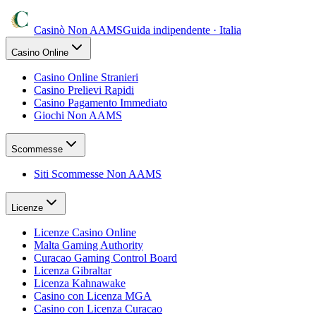
Casinò
Non AAMS
Guida indipendente · Italia
Casino Online
Casino Online Stranieri
Casino Prelievi Rapidi
Casino Pagamento Immediato
Giochi Non AAMS
Scommesse
Siti Scommesse Non AAMS
Licenze
Licenze Casino Online
Malta Gaming Authority
Curacao Gaming Control Board
Licenza Gibraltar
Licenza Kahnawake
Casino con Licenza MGA
Casino con Licenza Curacao