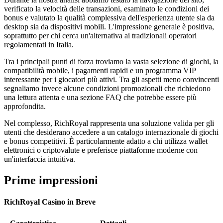
verificato la velocità delle transazioni, esaminato le condizioni dei
bonus e valutato la qualità complessiva dell'esperienza utente sia da
desktop sia da dispositivi mobili. L'impressione generale è positiva,
soprattutto per chi cerca un'alternativa ai tradizionali operatori
regolamentati in Italia.
Tra i principali punti di forza troviamo la vasta selezione di giochi, la
compatibilità mobile, i pagamenti rapidi e un programma VIP
interessante per i giocatori più attivi. Tra gli aspetti meno convincenti
segnaliamo invece alcune condizioni promozionali che richiedono
una lettura attenta e una sezione FAQ che potrebbe essere più
approfondita.
Nel complesso, RichRoyal rappresenta una soluzione valida per gli
utenti che desiderano accedere a un catalogo internazionale di giochi
e bonus competitivi. È particolarmente adatto a chi utilizza wallet
elettronici o criptovalute e preferisce piattaforme moderne con
un'interfaccia intuitiva.
Prime impressioni
RichRoyal Casino in Breve