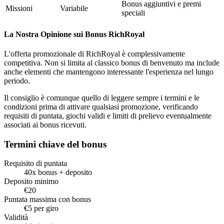
Bonus aggiuntivi e premi
Missioni
Variabile
speciali
La Nostra Opinione sui Bonus RichRoyal
L'offerta promozionale di RichRoyal è complessivamente
competitiva. Non si limita al classico bonus di benvenuto ma include
anche elementi che mantengono interessante l'esperienza nel lungo
periodo.
Il consiglio è comunque quello di leggere sempre i termini e le
condizioni prima di attivare qualsiasi promozione, verificando
requisiti di puntata, giochi validi e limiti di prelievo eventualmente
associati ai bonus ricevuti.
Termini chiave del bonus
Requisito di puntata
40x bonus + deposito
Deposito minimo
€20
Puntata massima con bonus
€5 per giro
Validità