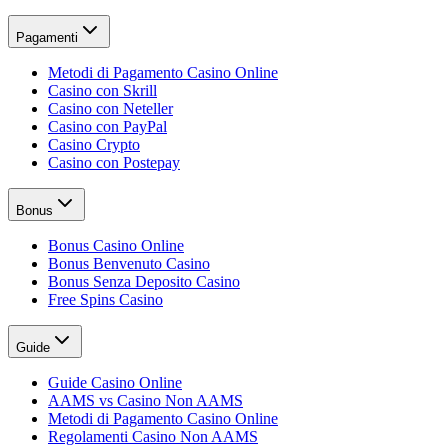
Pagamenti
Metodi di Pagamento Casino Online
Casino con Skrill
Casino con Neteller
Casino con PayPal
Casino Crypto
Casino con Postepay
Bonus
Bonus Casino Online
Bonus Benvenuto Casino
Bonus Senza Deposito Casino
Free Spins Casino
Guide
Guide Casino Online
AAMS vs Casino Non AAMS
Metodi di Pagamento Casino Online
Regolamenti Casino Non AAMS