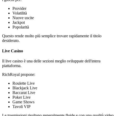
Provider
Volatilità
Nuove uscite
Jackpot
Popolarità
Questo rende molto più semplice trovare rapidamente il titolo
desiderato.
Live Casino
Il live casino è una delle sezioni meglio sviluppate dell'intera
piattaforma.
RichRoyal propone:
Roulette Live
Blackjack Live
Baccarat Live
Poker Live
Game Shows
Tavoli VIP
Le trasmissioni risultano generalmente fluide e con una qualità video