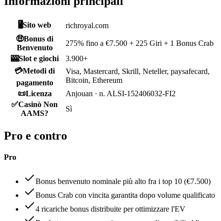
Informazioni principali
🖥️
Sito web
richroyal.com
🤑
Bonus di
275% fino a €7.500 + 225 Giri + 1 Bonus Crab
Benvenuto
🎰
Slot e giochi
3.900+
💳
Metodi di
Visa, Mastercard, Skrill, Neteller, paysafecard,
Bitcoin, Ethereum
pagamento
📜
Licenza
Anjouan · n. ALSI-152406032-FI2
✅
Casinò Non
Sì
AAMS?
Pro e contro
Pro
Bonus benvenuto nominale più alto fra i top 10 (€7.500)
Bonus Crab con vincita garantita dopo volume qualificato
4 ricariche bonus distribuite per ottimizzare l'EV