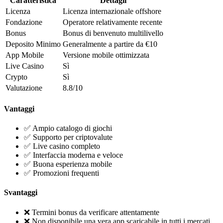
Caratteristica
Dettagli
Licenza
Licenza internazionale offshore
Fondazione
Operatore relativamente recente
Bonus
Bonus di benvenuto multilivello
Deposito Minimo
Generalmente a partire da €10
App Mobile
Versione mobile ottimizzata
Live Casino
Sì
Crypto
Sì
Valutazione
8.8/10
Vantaggi
✅ Ampio catalogo di giochi
✅ Supporto per criptovalute
✅ Live casino completo
✅ Interfaccia moderna e veloce
✅ Buona esperienza mobile
✅ Promozioni frequenti
Svantaggi
❌ Termini bonus da verificare attentamente
❌ Non disponibile una vera app scaricabile in tutti i mercati