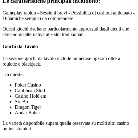
Le caratteristiche principali includono:
Gameplay rapido - Sessioni brevi - Possibilità di cashout anticipato -
Dinamiche semplici da comprendere
Questi giochi risultano particolarmente apprezzati dagli utenti che
cercano un'alternativa alle slot tradizionali.
Giochi da Tavolo
La sezione giochi da tavolo include numerose opzioni oltre a
roulette e blackjack.
Tra queste:
Poker Casino
Caribbean Stud
Casino Hold'em
Sic Bo
Dragon Tiger
Andar Bahar
La varietà disponibile supera quella osservata su molti altri casino
online stranieri.