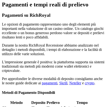
Pagamenti e tempi reali di prelievo
Pagamenti su RichRoyal
Le opzioni di pagamento rappresentano uno degli elementi più
importanti nella valutazione di un casino online. Un catalogo giochi
eccellente o un bonus generoso perdono valore se depositi e prelievi
risultano lenti o poco affidabili.
Durante la nostra RichRoyal Recensione abbiamo analizzato nel
dettaglio i metodi disponibili, i tempi di elaborazione e la facilità di
utilizzo delle varie soluzioni.
L'impressione generale è positiva: la piattaforma supporta sia sistemi
tradizionali sia metodi più moderni come wallet elettronici e
criptovalute.
Per approfondire le diverse modalità di deposito consigliamo anche
le nostre guide dedicate ai
pagamenti
,
Skrill
,
Neteller
e
crypto
.
Metodi di Pagamento Disponibili
Metodo
Deposito
Prelievo
Tempo