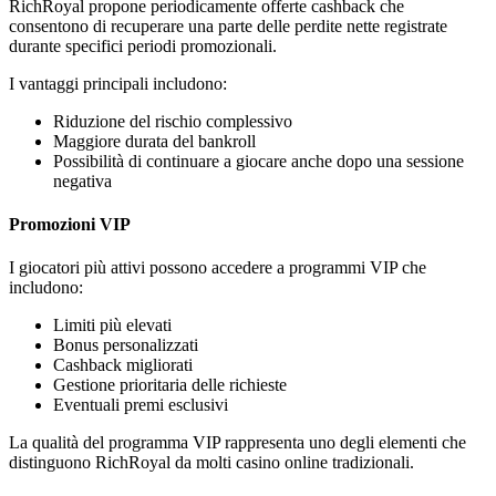
RichRoyal propone periodicamente offerte cashback che
consentono di recuperare una parte delle perdite nette registrate
durante specifici periodi promozionali.
I vantaggi principali includono:
Riduzione del rischio complessivo
Maggiore durata del bankroll
Possibilità di continuare a giocare anche dopo una sessione
negativa
Promozioni VIP
I giocatori più attivi possono accedere a programmi VIP che
includono:
Limiti più elevati
Bonus personalizzati
Cashback migliorati
Gestione prioritaria delle richieste
Eventuali premi esclusivi
La qualità del programma VIP rappresenta uno degli elementi che
distinguono RichRoyal da molti casino online tradizionali.