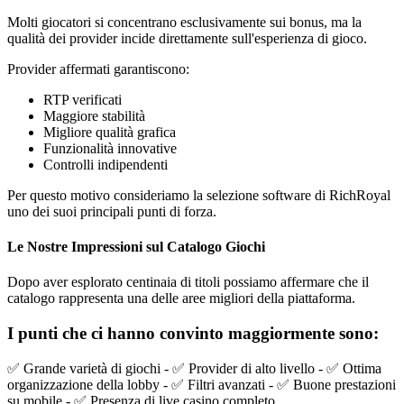
Molti giocatori si concentrano esclusivamente sui bonus, ma la
qualità dei provider incide direttamente sull'esperienza di gioco.
Provider affermati garantiscono:
RTP verificati
Maggiore stabilità
Migliore qualità grafica
Funzionalità innovative
Controlli indipendenti
Per questo motivo consideriamo la selezione software di RichRoyal
uno dei suoi principali punti di forza.
Le Nostre Impressioni sul Catalogo Giochi
Dopo aver esplorato centinaia di titoli possiamo affermare che il
catalogo rappresenta una delle aree migliori della piattaforma.
I punti che ci hanno convinto maggiormente sono:
✅ Grande varietà di giochi - ✅ Provider di alto livello - ✅ Ottima
organizzazione della lobby - ✅ Filtri avanzati - ✅ Buone prestazioni
su mobile - ✅ Presenza di live casino completo