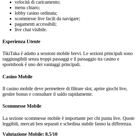
velocità di caricamento;
menu chiaro;
lobby casino ordinata;
scommesse live facili da navigare;
pagamenti accessibili;
live chat visibile.
Esperienza Utente
TikiTaka è adatto a sessioni mobile brevi. Le sezioni principali sono
raggiungibili senza troppi passaggi e il passaggio tra casino e
sportsbook è uno dei vantaggi principali.
Casino Mobile
Il casino mobile deve permettere di filtrare slot, aprire giochi live,
gestire bonus e consultare il saldo rapidamente.
Scommesse Mobile
La sezione scommesse mobile è importante per chi punta live. Quote
leggibili, mercati ben separati e schedina stabile fanno la differenza.
Valutazione Mobile: 8.5/10