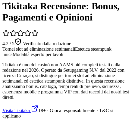
Tikitaka
Recensione: Bonus,
Pagamenti e Opinioni
4.2
/ 5
Verificato dalla redazione
Tornei slot ad eliminazione settimanali
Estetica steampunk
unica
Modalità esperto per tavoli
Tikitaka è uno dei casinò non AAMS più completi testati dalla
redazione nel 2026. Operato da Setupgaming N.V. dal 2022 con
licenza Curaçao, si distingue per tornei slot ad eliminazione
settimanali ed estetica steampunk distintiva. In questa recensione
analizziamo bonus, catalogo, tempi reali di prelievo, sicurezza,
esperienza mobile e programma VIP con dati raccolti dai nostri test
diretti.
Visita
Tikitaka
18+ · Gioca responsabilmente · T&C si
applicano