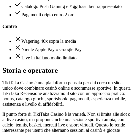
Catalogo Push Gaming e Yggdrasil ben rappresentato
Pagamenti cripto entro 2 ore
Contro
Wagering 40x sopra la media
Niente Apple Pay o Google Pay
Live in italiano molto limitato
Storia e operatore
TikiTaka Casino è una piattaforma pensata per chi cerca un sito
unico dove combinare casinò online e scommesse sportive. In questa
TikiTaka Recensione analizziamo il sito con un approccio pratico:
bonus, catalogo giochi, sportsbook, pagamenti, esperienza mobile,
assistenza e livello di affidabilità.
Il punto forte di TikiTaka Casino è la varietà. Non si limita alle slot o
al live casino, ma propone anche una sezione sportiva ampia, con
calcio, tennis, basket, mercati live e sport virtuali. Questo lo rende
interessante per utenti che alternano sessioni al casinò e giocate