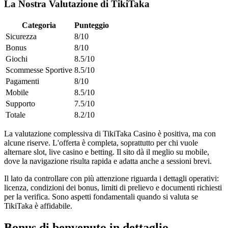
La Nostra Valutazione di TikiTaka
Categoria
Punteggio
Sicurezza
8/10
Bonus
8/10
Giochi
8.5/10
Scommesse Sportive
8.5/10
Pagamenti
8/10
Mobile
8.5/10
Supporto
7.5/10
Totale
8.2/10
La valutazione complessiva di TikiTaka Casino è positiva, ma con
alcune riserve. L'offerta è completa, soprattutto per chi vuole
alternare slot, live casino e betting. Il sito dà il meglio su mobile,
dove la navigazione risulta rapida e adatta anche a sessioni brevi.
Il lato da controllare con più attenzione riguarda i dettagli operativi:
licenza, condizioni dei bonus, limiti di prelievo e documenti richiesti
per la verifica. Sono aspetti fondamentali quando si valuta se
TikiTaka è affidabile.
Bonus di benvenuto in dettaglio