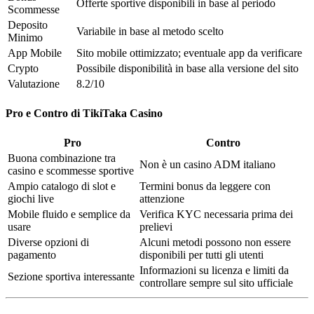
Offerte sportive disponibili in base al periodo
Scommesse
Deposito
Variabile in base al metodo scelto
Minimo
App Mobile
Sito mobile ottimizzato; eventuale app da verificare
Crypto
Possibile disponibilità in base alla versione del sito
Valutazione
8.2/10
Pro e Contro di TikiTaka Casino
Pro
Contro
Buona combinazione tra
Non è un casino ADM italiano
casino e scommesse sportive
Ampio catalogo di slot e
Termini bonus da leggere con
giochi live
attenzione
Mobile fluido e semplice da
Verifica KYC necessaria prima dei
usare
prelievi
Diverse opzioni di
Alcuni metodi possono non essere
pagamento
disponibili per tutti gli utenti
Informazioni su licenza e limiti da
Sezione sportiva interessante
controllare sempre sul sito ufficiale