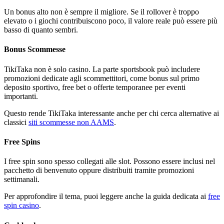
Un bonus alto non è sempre il migliore. Se il rollover è troppo
elevato o i giochi contribuiscono poco, il valore reale può essere più
basso di quanto sembri.
Bonus Scommesse
TikiTaka non è solo casino. La parte sportsbook può includere
promozioni dedicate agli scommettitori, come bonus sul primo
deposito sportivo, free bet o offerte temporanee per eventi
importanti.
Questo rende TikiTaka interessante anche per chi cerca alternative ai
classici
siti scommesse non AAMS
.
Free Spins
I free spin sono spesso collegati alle slot. Possono essere inclusi nel
pacchetto di benvenuto oppure distribuiti tramite promozioni
settimanali.
Per approfondire il tema, puoi leggere anche la guida dedicata ai
free
spin casino
.