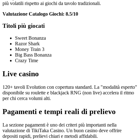
più volatili rispetto ai giochi da tavolo tradizionali.
Valutazione Catalogo Giochi: 8.5/10
Titoli più giocati
Sweet Bonanza
Razor Shark
Money Train 3
Big Bass Bonanza
Crazy Time
Live casino
120+ tavoli Evolution con copertura standard. La "modalità esperto"
disponibile su roulette e blackjack RNG (non live) accelera il ritmo
per chi cerca volumi alti.
Pagamenti e tempi reali di prelievo
La sezione pagamenti è uno dei criteri più importanti nella
valutazione di TikiTaka Casino. Un buon casino deve offrire
depositi rapidi, prelievi chiari e metodi affidabili.