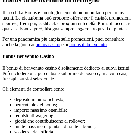
Il TikiTaka Bonus è uno degli elementi più importanti per i nuovi
utenti. La piattaforma può proporre offerte per il casinò, promozioni
sportive, free spin, cashback e programmi fedeltà. Prima di accettare
qualsiasi bonus, però, bisogna sempre leggere i requisiti di puntata.
Per una panoramica più ampia sulle promozioni, puoi consultare
anche la guida ai
bonus casino
e ai
bonus di benvenuto
.
Bonus Benvenuto Casino
Il bonus di benvenuto casino è solitamente dedicato ai nuovi iscritti.
Può includere una percentuale sul primo deposito e, in alcuni casi,
free spin su slot selezionate.
Gli elementi da controllare sono:
deposito minimo richiesto;
percentuale del bonus;
importo massimo ottenibile;
requisiti di wagering;
giochi che contribuiscono al rollover;
limite massimo di puntata durante il bonus;
scadenza dell'offerta.