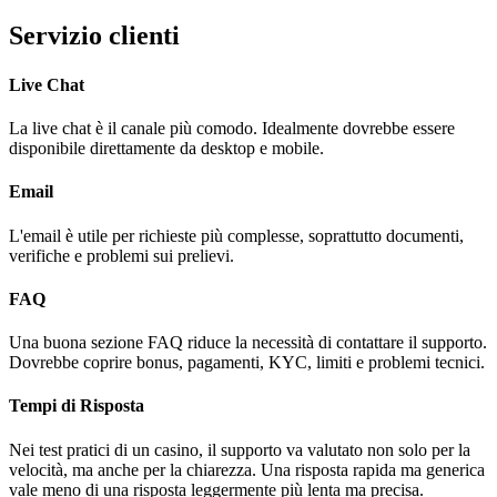
Servizio clienti
Live Chat
La live chat è il canale più comodo. Idealmente dovrebbe essere
disponibile direttamente da desktop e mobile.
Email
L'email è utile per richieste più complesse, soprattutto documenti,
verifiche e problemi sui prelievi.
FAQ
Una buona sezione FAQ riduce la necessità di contattare il supporto.
Dovrebbe coprire bonus, pagamenti, KYC, limiti e problemi tecnici.
Tempi di Risposta
Nei test pratici di un casino, il supporto va valutato non solo per la
velocità, ma anche per la chiarezza. Una risposta rapida ma generica
vale meno di una risposta leggermente più lenta ma precisa.