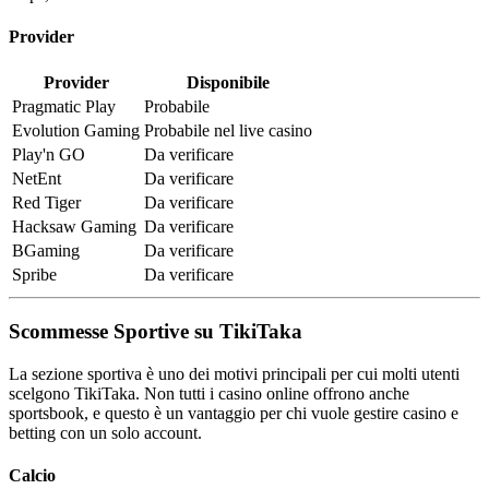
Provider
Provider
Disponibile
Pragmatic Play
Probabile
Evolution Gaming
Probabile nel live casino
Play'n GO
Da verificare
NetEnt
Da verificare
Red Tiger
Da verificare
Hacksaw Gaming
Da verificare
BGaming
Da verificare
Spribe
Da verificare
Scommesse Sportive su TikiTaka
La sezione sportiva è uno dei motivi principali per cui molti utenti
scelgono TikiTaka. Non tutti i casino online offrono anche
sportsbook, e questo è un vantaggio per chi vuole gestire casino e
betting con un solo account.
Calcio