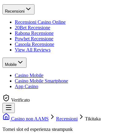
Recensioni
Recensioni Casino Online
20Bet Recensione
Rabona Recensione
Powbet Recensione
Casoola Recensione
View All Reviews
Mobile
Casino Mobile
Casino Mobile Smartphone
App Casino
Verificato
Casino non AAMS
Recensioni
Tikitaka
Tornei slot ed esperienza steampunk