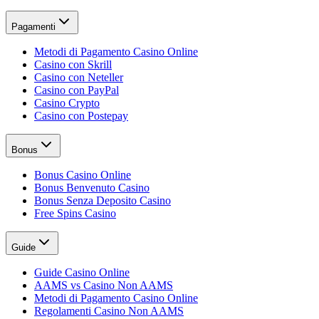
Pagamenti
Metodi di Pagamento Casino Online
Casino con Skrill
Casino con Neteller
Casino con PayPal
Casino Crypto
Casino con Postepay
Bonus
Bonus Casino Online
Bonus Benvenuto Casino
Bonus Senza Deposito Casino
Free Spins Casino
Guide
Guide Casino Online
AAMS vs Casino Non AAMS
Metodi di Pagamento Casino Online
Regolamenti Casino Non AAMS