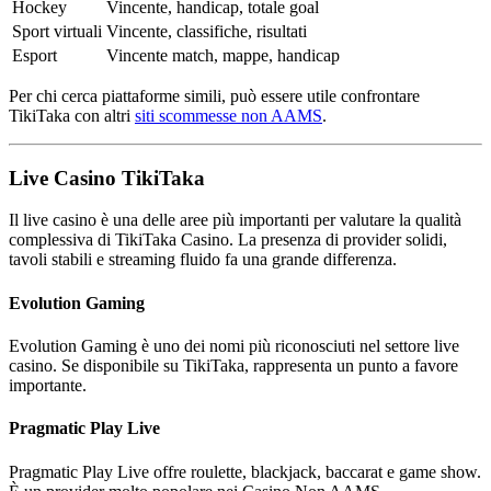
Hockey
Vincente, handicap, totale goal
Sport virtuali
Vincente, classifiche, risultati
Esport
Vincente match, mappe, handicap
Per chi cerca piattaforme simili, può essere utile confrontare
TikiTaka con altri
siti scommesse non AAMS
.
Live Casino TikiTaka
Il live casino è una delle aree più importanti per valutare la qualità
complessiva di TikiTaka Casino. La presenza di provider solidi,
tavoli stabili e streaming fluido fa una grande differenza.
Evolution Gaming
Evolution Gaming è uno dei nomi più riconosciuti nel settore live
casino. Se disponibile su TikiTaka, rappresenta un punto a favore
importante.
Pragmatic Play Live
Pragmatic Play Live offre roulette, blackjack, baccarat e game show.