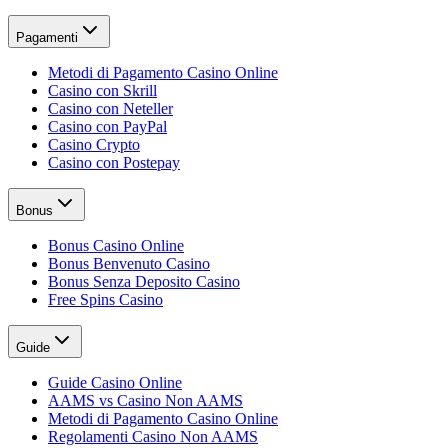
Pagamenti
Metodi di Pagamento Casino Online
Casino con Skrill
Casino con Neteller
Casino con PayPal
Casino Crypto
Casino con Postepay
Bonus
Bonus Casino Online
Bonus Benvenuto Casino
Bonus Senza Deposito Casino
Free Spins Casino
Guide
Guide Casino Online
AAMS vs Casino Non AAMS
Metodi di Pagamento Casino Online
Regolamenti Casino Non AAMS