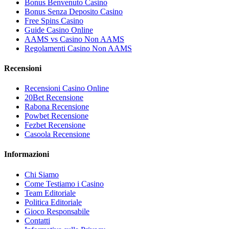
Bonus Benvenuto Casino
Bonus Senza Deposito Casino
Free Spins Casino
Guide Casino Online
AAMS vs Casino Non AAMS
Regolamenti Casino Non AAMS
Recensioni
Recensioni Casino Online
20Bet Recensione
Rabona Recensione
Powbet Recensione
Fezbet Recensione
Casoola Recensione
Informazioni
Chi Siamo
Come Testiamo i Casino
Team Editoriale
Politica Editoriale
Gioco Responsabile
Contatti