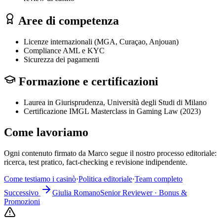
Aree di competenza
Licenze internazionali (MGA, Curaçao, Anjouan)
Compliance AML e KYC
Sicurezza dei pagamenti
Formazione e certificazioni
Laurea in Giurisprudenza, Università degli Studi di Milano
Certificazione IMGL Masterclass in Gaming Law (2023)
Come lavoriamo
Ogni contenuto firmato da
Marco
segue il nostro processo editoriale:
ricerca, test pratico, fact-checking e revisione indipendente.
Come testiamo i casinò
·
Politica editoriale
·
Team completo
Successivo
Giulia Romano
Senior Reviewer · Bonus &
Promozioni