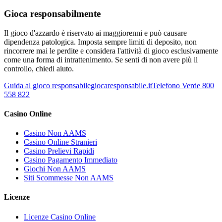
Gioca responsabilmente
Il gioco d'azzardo è riservato ai maggiorenni e può causare
dipendenza patologica. Imposta sempre limiti di deposito, non
rincorrere mai le perdite e considera l'attività di gioco esclusivamente
come una forma di intrattenimento. Se senti di non avere più il
controllo, chiedi aiuto.
Guida al gioco responsabile
giocaresponsabile.it
Telefono Verde 800
558 822
Casino Online
Casino Non AAMS
Casino Online Stranieri
Casino Prelievi Rapidi
Casino Pagamento Immediato
Giochi Non AAMS
Siti Scommesse Non AAMS
Licenze
Licenze Casino Online