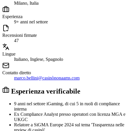
Milano, Italia
Esperienza
9
+ anni nel settore
Recensioni firmate
47
Lingue
Italiano, Inglese, Spagnolo
Contatto diretto
marco.bellini@casinònonaams.com
Esperienza verificabile
9 anni nel settore iGaming, di cui 5 in ruoli di compliance
interna
Ex Compliance Analyst presso operatori con licenza MGA e
UKGC
Relatore a SiGMA Europe 2024 sul tema 'Trasparenza nelle
review di casinò'