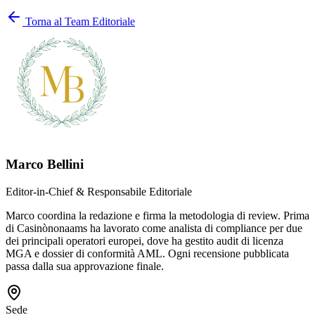
Torna al Team Editoriale
Marco Bellini
Editor-in-Chief & Responsabile Editoriale
Marco coordina la redazione e firma la metodologia di review. Prima
di Casinònonaams ha lavorato come analista di compliance per due
dei principali operatori europei, dove ha gestito audit di licenza
MGA e dossier di conformità AML. Ogni recensione pubblicata
passa dalla sua approvazione finale.
Sede