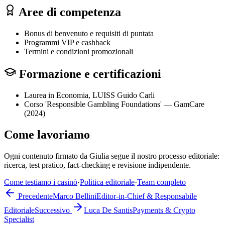
Aree di competenza
Bonus di benvenuto e requisiti di puntata
Programmi VIP e cashback
Termini e condizioni promozionali
Formazione e certificazioni
Laurea in Economia, LUISS Guido Carli
Corso 'Responsible Gambling Foundations' — GamCare
(2024)
Come lavoriamo
Ogni contenuto firmato da
Giulia
segue il nostro processo editoriale:
ricerca, test pratico, fact-checking e revisione indipendente.
Come testiamo i casinò
·
Politica editoriale
·
Team completo
Precedente
Marco Bellini
Editor-in-Chief & Responsabile
Editoriale
Successivo
Luca De Santis
Payments & Crypto
Specialist