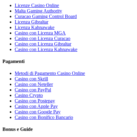
Licenze Casino Online
Malta Gaming Authority
Curacao Gaming Control Board
Licenza Gibraltar
Licenza Kahnawake
Casino con Licenza MGA
Casino con Licenza Curacao
Casino con Licenza Gibraltar
Casino con Licenza Kahnawake
Pagamenti
Metodi di Pagamento Casino Online
Casino con Skrill
Casino con Neteller
Casino con PayPal
Casino Crypto
Casino con Postepay
Casino con Apple Pay
Casino con Google Pay
Casino con Bonifico Bancario
Bonus e Guide