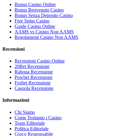
Bonus Casino Online
Bonus Benvenuto Casino
Bonus Senza Deposito Casino
Free Spins Casino
Guide Casino Online
AAMS vs Casino Non AAMS
Regolamenti Casino Non AAMS
Recensioni
Recensioni Casino Online
20Bet Recensione
Rabona Recensione
Powbet Recensione
Fezbet Recensione
Casoola Recensione
Informazioni
Chi Siamo
Come Testiamo i Casino
Team Editoriale
Politica Editoriale
Gioco Responsabile